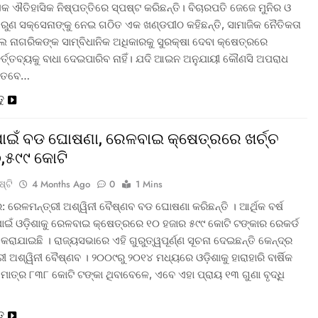
କ ଐତିହାସିକ ନିଷ୍ପତ୍ତିରେ ସ୍ପଷ୍ଟ କରିଛନ୍ତି। ବିଚାରପତି ଜେଜେ ମୁନିର ଓ
ରୁଣ ସକ୍‌ସେନାଙ୍କୁ ନେଇ ଗଠିତ ଏକ ଖଣ୍ଡପୀଠ କହିଛନ୍ତି, ସାମାଜିକ ନୈତିକତା
 ନାଗରିକଙ୍କ ସାମ୍ବିଧାନିକ ଅଧିକାରକୁ ସୁରକ୍ଷା ଦେବା କ୍ଷେତ୍ରରେ
କର୍ତ୍ତବ୍ୟକୁ ବାଧା ଦେଇପାରିବ ନାହିଁ। ଯଦି ଆଇନ ଅନୁଯାୟୀ କୌଣସି ଅପରାଧ
 ତେବେ…
ତୁ
 ପାଇଁ ବଡ ଘୋଷଣା, ରେଳବାଇ କ୍ଷେତ୍ରରେ ଖର୍ଚ୍ଚ
,୫୯୯ କୋଟି
ଷ୍ଟି
4 Months Ago
0
1 Mins
: ରେଳମନ୍ତ୍ରୀ ଅଶ୍ୱିନୀ ବୈଷ୍ଣବ ବଡ ଘୋଷଣା କରିଛନ୍ତି । ଆର୍ଥିକ ବର୍ଷ
ାଇଁ ଓଡ଼ିଶାକୁ ରେଳବାଇ କ୍ଷେତ୍ରରେ ୧୦ ହଜାର ୫୯୯ କୋଟି ଟଙ୍କାର ରେକର୍ଡ
ରାଯାଇଛି । ରାଜ୍ୟସଭାରେ ଏହି ଗୁରୁତ୍ୱପୂର୍ଣ୍ଣ ସୂଚନା ଦେଇଛନ୍ତି କେନ୍ଦ୍ର
ୀ ଅଶ୍ୱିନୀ ବୈଷ୍ଣବ । ୨୦୦୯ରୁ ୨୦୧୪ ମଧ୍ୟରେ ଓଡ଼ିଶାକୁ ହାରାହାରି ବାର୍ଷିକ
ମାତ୍ର ୮୩୮ କୋଟି ଟଙ୍କା ଥିବାବେଳେ, ଏବେ ଏହା ପ୍ରାୟ ୧୩ ଗୁଣା ବୃଦ୍ଧି
ତୁ