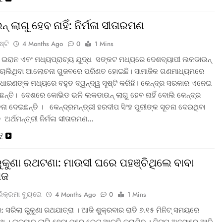
 ଲାଗୁ ହେବ ନାହିଁ: ନିର୍ମଳା ସୀତାରମଣ
ଷ୍ଟି
4 Months Ago
0
1 Mins
: ଇରାନ ଏବଂ ମଧ୍ୟପ୍ରାଚ୍ୟ ଯୁଦ୍ଧ ସଙ୍କଟ ମଧ୍ୟରେ ଦେଶବ୍ୟାପୀ ଲକଡାଉନ୍
 ଚାଲିଥିବା ଆଲୋଚନା ଗୁଜବରେ ପରିଣତ ହୋଇଛି। ସାମାଜିକ ଗଣମାଧ୍ୟମରେ
ଧାରଣଙ୍କ ମଧ୍ୟରେ ବହୁତ ଦ୍ୱନ୍ଦ୍ୱ ସୃଷ୍ଟି କରିଛି। କେନ୍ଦ୍ର ସରକାର ଏନେଇ
ିଛନ୍ତି। ଦେଶରେ କୋଭିଡ ଭଳି ଲକଡାଉନ୍ ଲାଗୁ ହେବ ନାହିଁ ବୋଲି କେନ୍ଦ୍ର
ନା ଦେଇଛନ୍ତି । କେନ୍ଦ୍ରମନ୍ତ୍ରୀ ହରଦୀପ ସିଂହ ପୁରୀଙ୍କ ସୂଚନା ଦେଇଥିବା
ଅର୍ଥମନ୍ତ୍ରୀ ନିର୍ମଳା ସୀତାରମଣ…
ତୁ
ରୁକୁଣା ରଥଟଣା: ମାଉସୀ ଘରେ ପହଞ୍ଚିଥିଲେ ବାବା
ାଜ
ରିକ୍ରମା ବ୍ୟୁରୋ
4 Months Ago
0
1 Mins
 ସରିଲା ରୁକୁଣା ରଥଯାତ୍ରା । ଆଜି ଶୁକ୍ରବାର ରାତି ୭.୧୫ ମିନିଟ୍ ସମୟରେ
ରଥ । ଚାରମାଳ ଲାଗି ହେବା ପରେ ଭେଟ ଆଳତି କରାଯିବ । ନିୟମ ଅନୁସାରେ ଆଜି