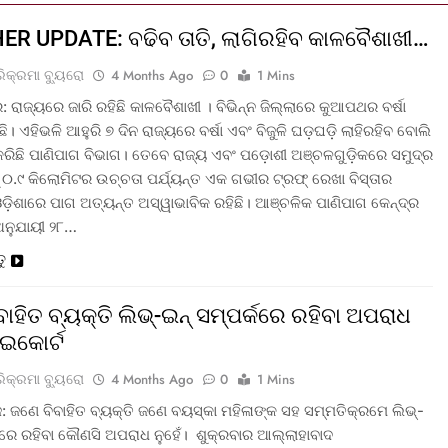
R UPDATE: ବଢିବ ତାତି, ଲାଗିରହିବ କାଳବୈଶାଖୀ…
ରିକ୍ରମା ବ୍ୟୁରୋ
4 Months Ago
0
1 Mins
 ରାଜ୍ୟରେ ଜାରି ରହିଛି କାଳବୈଶାଖୀ । ବିଭିନ୍ନ ଜିଲ୍ଲାରେ କୁଆପଥର ବର୍ଷା
। ଏହିଭଳି ଆହୁରି ୭ ଦିନ ରାଜ୍ୟରେ ବର୍ଷା ଏବଂ ବିଜୁଳି ଘଡ଼ଘଡ଼ି ଲାହିରହିବ ବୋଲି
ନ କରିଛି ପାଣିପାଗ ବିଭାଗ। ତେବେ ରାଜ୍ୟ ଏବଂ ପଡ଼ୋଶୀ ଅଞ୍ଚଳଗୁଡ଼ିକରେ ସମୁଦ୍ର
 ୦.୯ କିଲୋମିଟର ଉଚ୍ଚତା ପର୍ଯ୍ୟନ୍ତ ଏକ ଗଭୀର ଟ୍ରଫ୍ ରେଖା ବିସ୍ତାର
ଓଡ଼ିଶାରେ ପାଗ ଅତ୍ୟନ୍ତ ଅସ୍ୱାଭାବିକ ରହିଛି। ଆଞ୍ଚଳିକ ପାଣିପାଗ କେନ୍ଦ୍ର
ନ ଅନୁଯାୟୀ ୨୮…
ତୁ
ାହିତ ବ୍ୟକ୍ତି ଲିଭ୍-ଇନ୍ ସମ୍ପର୍କରେ ରହିବା ଅପରାଧ
ହାଇକୋର୍ଟ
ରିକ୍ରମା ବ୍ୟୁରୋ
4 Months Ago
0
1 Mins
: ଜଣେ ବିବାହିତ ବ୍ୟକ୍ତି ଜଣେ ବୟସ୍କା ମହିଳାଙ୍କ ସହ ସମ୍ମତିକ୍ରମେ ଲିଭ୍-
୍କରେ ରହିବା କୌଣସି ଅପରାଧ ନୁହେଁ। ଶୁକ୍ରବାର ଆଲ୍ଲାହାବାଦ