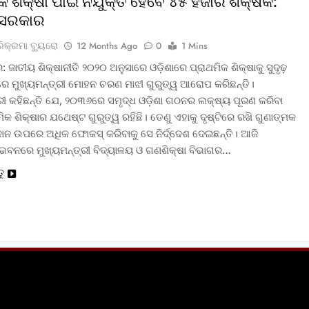
କ ଶିକ୍ଷା ପାଇଁ ନିଯୁକ୍ତ ହେବେ ୪୫ ହଜାର ଶିକ୍ଷକ:
ସରକାର
ରିକ୍ରମା ବ୍ୟୁରୋ
12 Months Ago
0
1 Mins
 ଜାତୀୟ ଶିକ୍ଷାନୀତି ୨୦୨୦ ଅନୁସାରେ ଓଡ଼ିଶାରେ ପ୍ରାଥମିକ ଶିକ୍ଷାକୁ ସୁଦୃଢ଼
େ ମୁଖ୍ୟମନ୍ତ୍ରୀ ମୋହନ ଚରଣ ମାଝୀ ଗୁରୁତ୍ୱ ଆରୋପ କରିଛନ୍ତି।
୍ରୀ କହିଛନ୍ତି ଯେ, ୨୦୩୬ରେ ସମୃଦ୍ଧ ଓଡ଼ିଶା ଗଠନର ଲକ୍ଷ୍ୟ ପୂରଣ କରିବା
ମିକ ଶିକ୍ଷାର ଯଥେଷ୍ଟ ଗୁରୁତ୍ୱ ରହିଛି। ତେଣୁ ଏହାକୁ ଦୃଷ୍ଟିରେ ରଖି ଗୁଣାତ୍ମକ
ରଦାନ ଉପରେ ଅଧିକ ଫୋକସ୍ କରିବାକୁ ସେ ନିର୍ଦ୍ଦେଶ ଦେଇଛନ୍ତି। ଆଜି
ଭବନରେ ମୁଖ୍ୟମନ୍ତ୍ରୀ ବିଦ୍ୟାଳୟ ଓ ଗଣଶିକ୍ଷା ବିଭାଗର…
ତୁ