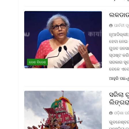
ଲକଡାଉନ୍
ପାର୍ବତୀ ପୃ
ନୂଆଦିଲ୍ଲୀ
ହେବା ନେଇ
ଗୁଜବ ଜନସା
ସ୍ପଷ୍ଟ କର
ସରକାର ସୂଚ
ଦେଶ ବିଦେଶ
ବେଳେ ଏବେ 
ଆହୁରି ପଢନ୍
ସରିଲା 
ଲିଙ୍ଗର
ଓଡ଼ିଶା ପ
ଭୁବନେଶ୍ବର:
ପହଞ୍ଚିଲା 