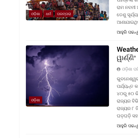
ରାମ ନବମୀ 
ଓଡ଼ିଶା
ଧର୍ମ
ପରମ୍ପରା
ତେଣୁ ସୂର୍ଯ
ଆଣାଯାଇଥି
ଆହୁରି ପଢନ୍
Weathe
ୱାର୍ଣ୍ଣିଂ
ଓଡ଼ିଶା ପ
ଭୁବନେଶ୍ୱର
ପର୍ଯ୍ୟନ୍ତ
୪୦ରୁ ୫୦ କ
ଓଡ଼ିଶା
ରାଜ୍ୟର ବି
ରାଜ୍ୟର ୮ ଜ
ଘଡ଼ଘଡ଼ି ସ
ଆହୁରି ପଢନ୍