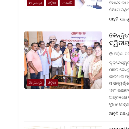
ବିଧାନସଭା ୪
ଅନ୍ୟାନ୍ୟ
ଓଡ଼ିଶା
ରାଜନୀତି
ନିଆଯାଇଥିବ
ଆହୁରି ପଢନ୍
କେନ୍ଦୁ
ଦ୍ୱିତୀ
ଓଡ଼ିଶା ପ
ଭୁବନେଶ୍ୱର
ଠାରେ କେନ୍
କାରଖାନା ପ୍
ଅନ୍ୟାନ୍ୟ
ଓଡ଼ିଶା
ଓ ସମ୍ୱର୍ଦ୍
ଏବଂ ଭାରତର
ଅଞ୍ଚଳରେ ଇ
ବୃହତ ଇସ୍ପ
ଆହୁରି ପଢନ୍