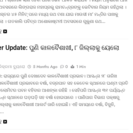
ଅବସରରେ ଲିଙ୍ଗରାଜ ମହାପ୍ରଭୁ ରାମଚନ୍ଦ୍ରଙ୍କୁ ଭେଟିବାର ନିୟମ ରହିଥିଲା ।
୍ୟାସ୍ତର ୪୫ ମିନିଟ୍ ପରେ ମଧ୍ୟ ରଥ ଟଣା ଯାଇ ମାଉସୀ ମା’ ମନ୍ଦିର ପାଖକୁ
ଲା । ଗତକାଲି ପବିତ୍ର ଅଶୋକାଷ୍ଟମୀ ଅବସରରେ ରୁକୁଣା ରଥ…
ତୁ
r Update: ପୁଣି କାଳବୈଶାଖୀ, ୮ ଜିଲ୍ଲାକୁ ୟେଲୋ
ରିକ୍ରମା ବ୍ୟୁରୋ
5 Months Ago
0
1 Min
: ରାଜ୍ୟରେ ପୁଣି ଦେଖାଦେବ କାଳବୈଶାଖୀ ପ୍ରଭାବ। ଆସନ୍ତା ୨୮ ତାରିଖ
 କାଳବୈଶାଖୀ ପ୍ରଭାବରେ ବର୍ଷା, ବଜ୍ରପାତ ସହ କେତେକ ସ୍ଥାନରେ ଘଣ୍ଟା ପ୍ରତି
ିଲୋମିଟର ପବନ ବହିବାର ଆଶଙ୍କା ରହିଛି । ସେହିପରି ଆସନ୍ତା ୩୧ ପର୍ଯ୍ୟନ୍ତ
ଭିନ୍ନ ସ୍ଥାନରେ ଘଡ଼ଘଡ଼ି ସହ ବର୍ଷା ହୋଇପାରେ । ପାଣିପାଗ ବିଭାଗ ପକ୍ଷରୁ
ିଲ୍ଲାକୁ କାଳବୈଶାଖୀ ଆଲର୍ଟ ଜାରି ହୋଇଛି। ଏହି ସମୟରେ ବର୍ଷା, ବିଜୁଳି,
ହ…
ତୁ