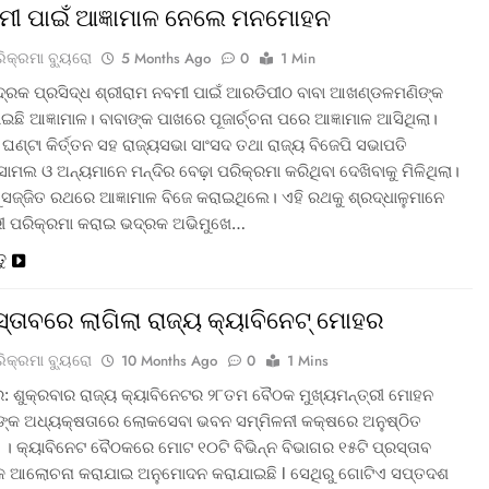
ମୀ ପାଇଁ ଆଜ୍ଞାମାଳ ନେଲେ ମନମୋହନ
ରିକ୍ରମା ବ୍ୟୁରୋ
5 Months Ago
0
1 Min
୍ରକ ପ୍ରସିଦ୍ଧ ଶ୍ରୀରାମ ନବମୀ ପାଇଁ ଆରଡିପୀଠ ବାବା ଆଖଣ୍ଡଳମଣିଙ୍କ
ାଇଛି ଆଜ୍ଞାମାଳ। ବାବାଙ୍କ ପାଖରେ ପୂଜାର୍ଚ୍ଚନା ପରେ ଆଜ୍ଞାମାଳ ଆସିଥିଲା।
ଣ୍ଟା କିର୍ତ୍ତନ ସହ ରାଜ୍ୟସଭା ସାଂସଦ ତଥା ରାଜ୍ୟ ବିଜେପି ସଭାପତି
ମଲ ଓ ଅନ୍ୟମାନେ ମନ୍ଦିର ବେଢ଼ା ପରିକ୍ରମା କରିଥିବା ଦେଖିବାକୁ ମିଳିଥିଲା।
ସଜ୍ଜିତ ରଥରେ ଆଜ୍ଞାମାଳ ବିଜେ କରାଇଥିଲେ। ଏହି ରଥକୁ ଶ୍ରଦ୍ଧାଳୁମାନେ
ୀ ପରିକ୍ରମା କରାଇ ଭଦ୍ରକ ଅଭିମୁଖେ…
ତୁ
ସ୍ତାବରେ ଲାଗିଲା ରାଜ୍ୟ କ୍ୟାବିନେଟ୍ ମୋହର
ରିକ୍ରମା ବ୍ୟୁରୋ
10 Months Ago
0
1 Mins
: ଶୁକ୍ରବାର ରାଜ୍ୟ କ୍ୟାବିନେଟର ୨୮ତମ ବୈଠକ ମୁଖ୍ୟମନ୍ତ୍ରୀ ମୋହନ
୍କ ଅଧ୍ୟକ୍ଷତାରେ ଲୋକସେବା ଭବନ ସମ୍ମିଳନୀ କକ୍ଷରେ ଅନୁଷ୍ଠିତ
। କ୍ୟାବିନେଟ ବୈଠକରେ ମୋଟ ୧୦ଟି ବିଭିନ୍ନ ବିଭାଗର ୧୫ଟି ପ୍ରସ୍ତାବ
କ ଆଲୋଚନା କରାଯାଇ ଅନୁମୋଦନ କରାଯାଇଛି l ସେଥିରୁ ଗୋଟିଏ ସପ୍ତଦଶ