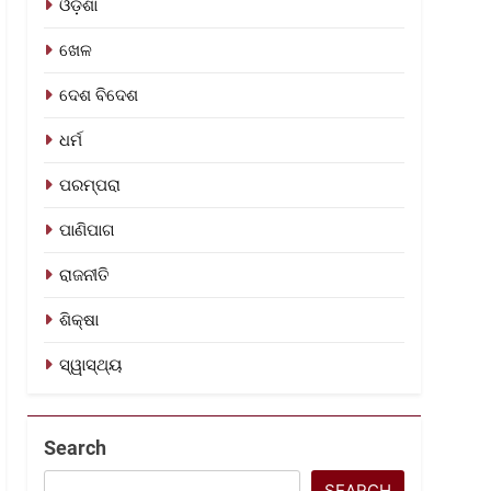
ଓଡ଼ିଶା
ଖେଳ
ଦେଶ ବିଦେଶ
ଧର୍ମ
ପରମ୍ପରା
ପାଣିପାଗ
ରାଜନୀତି
ଶିକ୍ଷା
ସ୍ୱାସ୍ଥ୍ୟ
Search
SEARCH