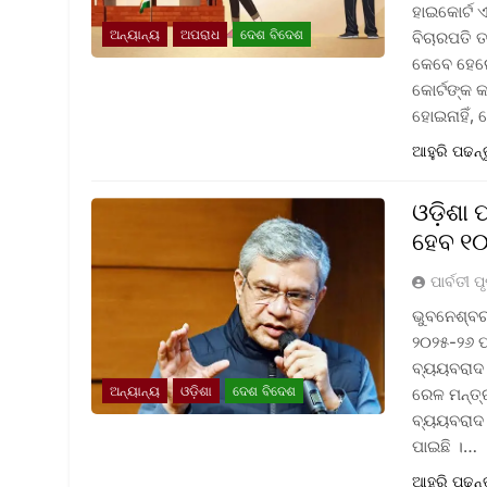
ହାଇକୋର୍ଟ ଏ
ଅନ୍ୟାନ୍ୟ
ଅପରାଧ
ଦେଶ ବିଦେଶ
ବିଚାରପତି ତ
କେବେ ହେଲେ
କୋର୍ଟଙ୍କ 
ହୋଇନାହିଁ,
ଆହୁରି ପଢନ୍
ଓଡ଼ିଶା
ହେବ ୧୦
ପାର୍ବତୀ ପୃ
ଭୁବନେଶ୍ବର
୨୦୨୫-୨୬ ପ
ବ୍ୟୟବରାଦ କ
ଅନ୍ୟାନ୍ୟ
ଓଡ଼ିଶା
ଦେଶ ବିଦେଶ
ରେଳ ମନ୍ତ୍ର
ବ୍ୟୟବରାଦ 
ପାଇଛି ।…
ଆହୁରି ପଢନ୍