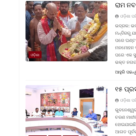
ରାମ ନବ
ଓଡ଼ିଶା ପ
ଭଦ୍ରକ: ଭଦ
ମନ୍ଦିରରୁ ଯ
ପରେ ଘଣ୍ଟ ଘ
ମନମୋହନ ସା
ପରେ ଏକ ସୁ
ଓଡ଼ିଶା
ଭକ୍ତ ନଗର
ଆହୁରି ପଢନ୍
୧୫ ପ୍ର
ଓଡ଼ିଶା ପ
ଭୁବନେଶ୍ୱର
ଚରଣ ମାଝୀଙ
ହୋଇଯାଇଛି 
ଆଗତ ପୂର୍ବ