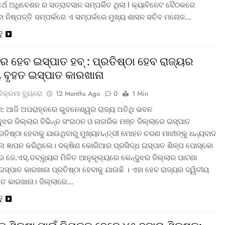
ର୍ଥ ଅଧିବେଶନ ର ସତ୍ରାବସାନ ସମ୍ପର୍କିତ ଥିଲା l କ୍ୟାବିନେଟ ବୈଠକରେ
ା ନିଷ୍ପତ୍ତି ସମ୍ପର୍କରେ ଏ ସମ୍ପର୍କରେ ମୁଖ୍ୟ ଶାସନ ସଚିବ ମନୋଜ…
ତୁ
ଝର ହେବ ଇସ୍ପାତ ହବ୍ : ପ୍ରତିଷ୍ଠା ହେବ ରାଜ୍ୟର
ୟ ବୃହତ ଇସ୍ପାତ କାରଖାନା
ରିକ୍ରମା ବ୍ୟୁରୋ
12 Months Ago
0
1 Min
: ଆଜି ଅପରାହ୍ନରେ ଭୁବନେଶ୍ୱର ରାଜ୍ୟ ଅତିଥି ଭବନ
ଦୁଝର ଜିଲ୍ଲାର ବିଭିନ୍ନ ସଂଗଠନ ଓ ନାଗରିକ ମଞ୍ଚ ଜିଲ୍ଲାରେ ଇସ୍ପାତ
ରତିଷ୍ଠା ହେବାକୁ ଯାଉଥିବାରୁ ମୁଖ୍ୟମନ୍ତ୍ରୀ ମୋହନ ଚରଣ ମାଝୀଙ୍କୁ ଧନ୍ୟବାଦ
ଧନା ଜ୍ଞାପନ କରିଥିଲେ। ଦକ୍ଷିଣ କୋରିଆର ପ୍ରସିଦ୍ଧ ଇସ୍ପାତ ଶିଳ୍ପ ପୋସ୍କୋ
 ଜେ.ଏସ୍.ଡବ୍ଲ୍ୟୁର ମିଳିତ ଆନୁକୂଲ୍ୟରେ କେନ୍ଦୁଝର ଜିଲ୍ଲାର ପାଟଣା
ସ୍ପାତ କାରଖାନା ପ୍ରତିଷ୍ଠା ହେବାକୁ ଯାଉଛି । ଏହା ହେବ ରାଜ୍ୟର ଦ୍ୱିତୀୟ
ାତ କାରଖାନା। ଜିଲ୍ଲାରେ…
ତୁ