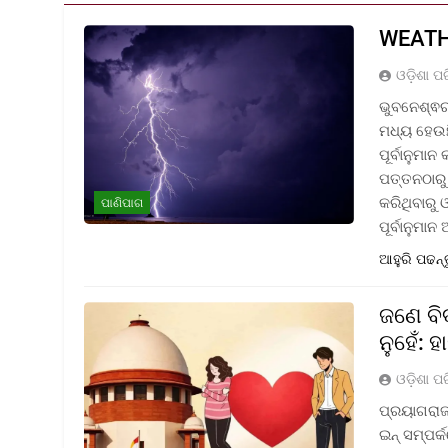
WEATHE
ଓଡ଼ିଶା ପ
ଭୁବନେଶ୍ଵର:
ମଧ୍ୟ ହେଉଛି
ପୂର୍ବାନୁମା
ପତ୍ତନଠାରୁ
କରିଥିବାରୁ 
ପାଣିପାଗ
ପୂର୍ବାନୁମା
ଆହୁରି ପଢନ୍
ଜଣେ ବିବ
ନୁହେଁ: 
ଓଡ଼ିଶା ପ
ପ୍ରୟାଗରାଜ
ଇନ୍ ସମ୍ପର