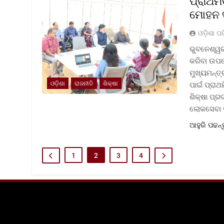
ପ୍ରାଥମି
ମୋହନ 
ଓଡ଼ିଶା ପ
ଭୁବନେଶ୍ୱର:
କରିବା ଉପର
ମୁଖ୍ୟମନ୍ତ
ଓଡ଼ିଶା
ରାଜନୀତି
ଶିକ୍ଷା
ପାଇଁ ପ୍ରାଥ
ଶିକ୍ଷା ପ୍
ଲୋକସେବା 
ଆହୁରି ପଢନ୍
1
2
3
4