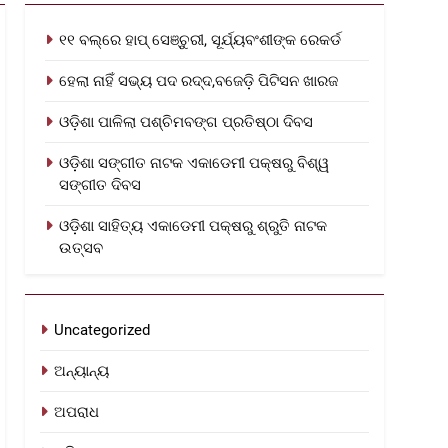
୧୧ ବଲ୍‌ରେ ହାପ୍ ସେଞ୍ଚୁରୀ, ସୂର୍ଯ୍ୟବଂଶୀଙ୍କ ରେକର୍ଡ
ହେଲା ନାହିଁ ସଭ୍ୟ ପଦ ରଦ୍ଦ,ବଜେଡ଼ି ପିଟିସନ ଖାରଜ
ଓଡ଼ିଶା ପାଳିଲା ପଶ୍ଚିମବଙ୍ଗ ପ୍ରତିଷ୍ଠା ଦିବସ
ଓଡ଼ିଶା ସଙ୍ଗୀତ ନାଟକ ଏକାଡେମୀ ପକ୍ଷରୁ ବିଶ୍ୱ
ସଙ୍ଗୀତ ଦିବସ
ଓଡ଼ିଶା ସାହିତ୍ୟ ଏକାଡେମୀ ପକ୍ଷରୁ ଶ୍ରୁତି ନାଟକ
ଉତ୍ସବ
Uncategorized
ଅନ୍ୟାନ୍ୟ
ଅପରାଧ