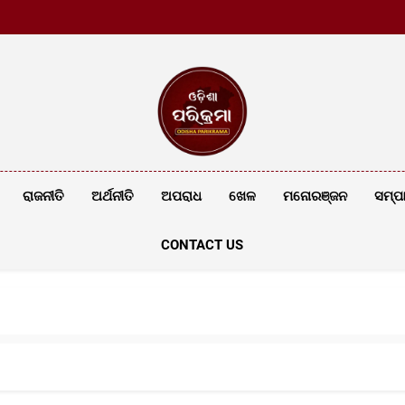
ଓଡ଼ିଶା ସଙ
ଓଡ଼ିଶା ସଙ
Odishaparik
Latest News
ରାଜନୀତି
ଅର୍ଥନୀତି
ଅପରାଧ
ଖେଳ
ମନୋରଞ୍ଜନ
ସମ୍ପ
CONTACT US