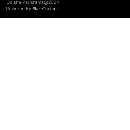
Odisha Parikrama@2024
Powered By
.
BlazeThemes