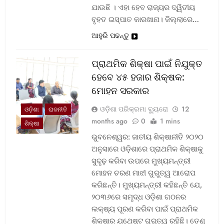
ଯାଉଛି । ଏହା ହେବ ରାଜ୍ୟର ଦ୍ୱିତୀୟ
ବୃହତ ଇସ୍ପାତ କାରଖାନା। ଜିଲ୍ଲାରେ…
ଆହୁରି ପଢନ୍ତୁ
ପ୍ରାଥମିକ ଶିକ୍ଷା ପାଇଁ ନିଯୁକ୍ତ
ହେବେ ୪୫ ହଜାର ଶିକ୍ଷକ:
ମୋହନ ସରକାର
ଓଡ଼ିଶା ପରିକ୍ରମା ବ୍ୟୁରୋ
12
ଓଡ଼ିଶା
ରାଜନୀତି
months ago
0
1 mins
ଶିକ୍ଷା
ଭୁବନେଶ୍ୱର: ଜାତୀୟ ଶିକ୍ଷାନୀତି ୨୦୨୦
ଅନୁସାରେ ଓଡ଼ିଶାରେ ପ୍ରାଥମିକ ଶିକ୍ଷାକୁ
ସୁଦୃଢ଼ କରିବା ଉପରେ ମୁଖ୍ୟମନ୍ତ୍ରୀ
ମୋହନ ଚରଣ ମାଝୀ ଗୁରୁତ୍ୱ ଆରୋପ
କରିଛନ୍ତି। ମୁଖ୍ୟମନ୍ତ୍ରୀ କହିଛନ୍ତି ଯେ,
୨୦୩୬ରେ ସମୃଦ୍ଧ ଓଡ଼ିଶା ଗଠନର
ଲକ୍ଷ୍ୟ ପୂରଣ କରିବା ପାଇଁ ପ୍ରାଥମିକ
ଶିକ୍ଷାର ଯଥେଷ୍ଟ ଗୁରୁତ୍ୱ ରହିଛି। ତେଣୁ