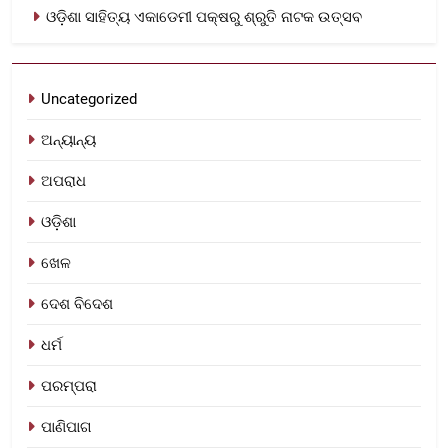
ଓଡ଼ିଶା ସାହିତ୍ୟ ଏକାଡେମୀ ପକ୍ଷରୁ ଶ୍ରୁତି ନାଟକ ଉତ୍ସବ
Uncategorized
ଅନ୍ୟାନ୍ୟ
ଅପରାଧ
ଓଡ଼ିଶା
ଖେଳ
ଦେଶ ବିଦେଶ
ଧର୍ମ
ପରମ୍ପରା
ପାଣିପାଗ