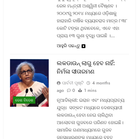
ରେଳ ମନ୍ତ୍ରୀ ଅଶ୍ୱିନୀ ବୈଷ୍ଣବ ।
୨୦୦୯ରୁ ୨୦୧୪ ମଧ୍ୟରେ ଓଡ଼ିଶାକୁ
ହାରାହାରି ବାର୍ଷିକ ବ୍ୟୟବରାଦ ମାତ୍ର ୮୩୮
କୋଟି ଟଙ୍କା ଥିବାବେଳେ, ଏବେ ଏହା
ପ୍ରାୟ ୧୩ ଗୁଣା ବୃଦ୍ଧି ପାଇଛି ।…
ଆହୁରି ପଢନ୍ତୁ
ଲକଡାଉନ୍ ଲାଗୁ ହେବ ନାହିଁ:
ନିର୍ମଳା ସୀତାରମଣ
ପାର୍ବତୀ ପୃଷ୍ଟି
4 months
ago
0
1 mins
ନୂଆଦିଲ୍ଲୀ: ଇରାନ ଏବଂ ମଧ୍ୟପ୍ରାଚ୍ୟ
ଦେଶ ବିଦେଶ
ଯୁଦ୍ଧ ସଙ୍କଟ ମଧ୍ୟରେ ଦେଶବ୍ୟାପୀ
ଲକଡାଉନ୍ ହେବା ନେଇ ଚାଲିଥିବା
ଆଲୋଚନା ଗୁଜବରେ ପରିଣତ ହୋଇଛି।
ସାମାଜିକ ଗଣମାଧ୍ୟମରେ ଗୁଜବ
ଜନସାଧାରଣଙ୍କ ମଧ୍ୟରେ ବହୁତ