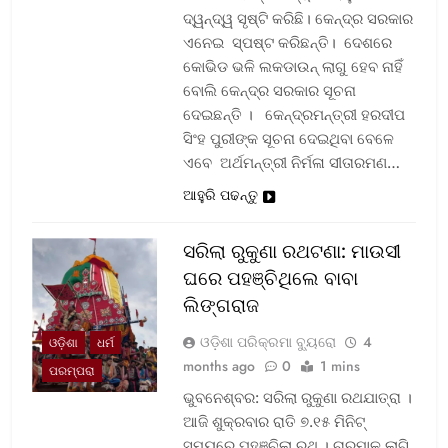
ଦ୍ୱନ୍ଦ୍ୱ ସୃଷ୍ଟି କରିଛି। କେନ୍ଦ୍ର ସରକାର
ଏନେଇ ସ୍ପଷ୍ଟ କରିଛନ୍ତି। ଦେଶରେ
କୋଭିଡ ଭଳି ଲକଡାଉନ୍ ଲାଗୁ ହେବ ନାହିଁ
ବୋଲି କେନ୍ଦ୍ର ସରକାର ସୂଚନା
ଦେଇଛନ୍ତି । କେନ୍ଦ୍ରମନ୍ତ୍ରୀ ହରଦୀପ
ସିଂହ ପୁରୀଙ୍କ ସୂଚନା ଦେଇଥିବା ବେଳେ
ଏବେ ଅର୍ଥମନ୍ତ୍ରୀ ନିର୍ମଳା ସୀତାରମଣ…
ଆହୁରି ପଢନ୍ତୁ
ସରିଲା ରୁକୁଣା ରଥଟଣା: ମାଉସୀ
ଘରେ ପହଞ୍ଚିଥିଲେ ବାବା
ଲିଙ୍ଗରାଜ
ଓଡ଼ିଶା ପରିକ୍ରମା ବ୍ୟୁରୋ
4
ଓଡ଼ିଶା
ଧର୍ମ
months ago
0
1 mins
ପରମ୍ପରା
ଭୁବନେଶ୍ବର: ସରିଲା ରୁକୁଣା ରଥଯାତ୍ରା ।
ଆଜି ଶୁକ୍ରବାର ରାତି ୭.୧୫ ମିନିଟ୍
ସମୟରେ ପହଞ୍ଚିଲା ରଥ । ଚାରମାଳ ଲାଗି