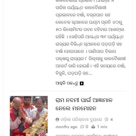
କାଳବୈଶାଖୀ ପ୍ରଭାବ। ଆସନ୍ତା ୨୮
ତାରିଖ ପର୍ଯ୍ୟନ୍ତ କାଳବୈଶାଖୀ
ପ୍ରଭାବରେ ବର୍ଷା, ବଜ୍ରପାତ ସହ
କେତେକ ସ୍ଥାନରେ ଘଣ୍ଟା ପ୍ରତି ୪୦ରୁ
୫୦ କିଲୋମିଟର ପବନ ବହିବାର ଆଶଙ୍କା
ରହିଛି । ସେହିପରି ଆସନ୍ତା ୩୧ ପର୍ଯ୍ୟନ୍ତ
ରାଜ୍ୟର ବିଭିନ୍ନ ସ୍ଥାନରେ ଘଡ଼ଘଡ଼ି ସହ
ବର୍ଷା ହୋଇପାରେ । ପାଣିପାଗ ବିଭାଗ
ପକ୍ଷରୁ ରାଜ୍ୟର ୮ ଜିଲ୍ଲାକୁ କାଳବୈଶାଖୀ
ଆଲର୍ଟ ଜାରି ହୋଇଛି। ଏହି ସମୟରେ ବର୍ଷା,
ବିଜୁଳି, ଘଡ଼ଘଡ଼ି ସହ…
ଆହୁରି ପଢନ୍ତୁ
ରାମ ନବମୀ ପାଇଁ ଆଜ୍ଞାମାଳ
ନେଲେ ମନମୋହନ
ଓଡ଼ିଶା ପରିକ୍ରମା ବ୍ୟୁରୋ
4
months ago
0
1 min