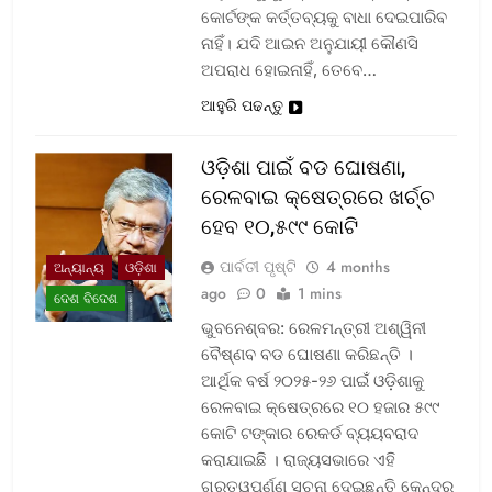
କୋର୍ଟଙ୍କ କର୍ତ୍ତବ୍ୟକୁ ବାଧା ଦେଇପାରିବ
ନାହିଁ। ଯଦି ଆଇନ ଅନୁଯାୟୀ କୌଣସି
ଅପରାଧ ହୋଇନାହିଁ, ତେବେ…
ଆହୁରି ପଢନ୍ତୁ
ଓଡ଼ିଶା ପାଇଁ ବଡ ଘୋଷଣା,
ରେଳବାଇ କ୍ଷେତ୍ରରେ ଖର୍ଚ୍ଚ
ହେବ ୧୦,୫୯୯ କୋଟି
ପାର୍ବତୀ ପୃଷ୍ଟି
4 months
ଅନ୍ୟାନ୍ୟ
ଓଡ଼ିଶା
ago
0
1 mins
ଦେଶ ବିଦେଶ
ଭୁବନେଶ୍ବର: ରେଳମନ୍ତ୍ରୀ ଅଶ୍ୱିନୀ
ବୈଷ୍ଣବ ବଡ ଘୋଷଣା କରିଛନ୍ତି ।
ଆର୍ଥିକ ବର୍ଷ ୨୦୨୫-୨୬ ପାଇଁ ଓଡ଼ିଶାକୁ
ରେଳବାଇ କ୍ଷେତ୍ରରେ ୧୦ ହଜାର ୫୯୯
କୋଟି ଟଙ୍କାର ରେକର୍ଡ ବ୍ୟୟବରାଦ
କରାଯାଇଛି । ରାଜ୍ୟସଭାରେ ଏହି
ଗୁରୁତ୍ୱପୂର୍ଣ୍ଣ ସୂଚନା ଦେଇଛନ୍ତି କେନ୍ଦ୍ର