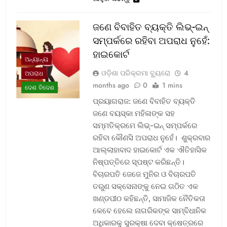
ଜଣେ ବିବାହିତ ବ୍ୟକ୍ତି ଲିଭ୍-ଇନ୍
ସମ୍ପର୍କରେ ରହିବା ଅପରାଧ ନୁହେଁ:
ହାଇକୋର୍ଟ
ଅନ୍ୟାନ୍ୟ
ଓଡ଼ିଶା ପରିକ୍ରମା ବ୍ୟୁରୋ
4
ଅପରାଧ
months ago
0
1 mins
ଦେଶ ବିଦେଶ
ପ୍ରୟାଗରାଜ: ଜଣେ ବିବାହିତ ବ୍ୟକ୍ତି
ଜଣେ ବୟସ୍କା ମହିଳାଙ୍କ ସହ
ସମ୍ମତିକ୍ରମେ ଲିଭ୍-ଇନ୍ ସମ୍ପର୍କରେ
ରହିବା କୌଣସି ଅପରାଧ ନୁହେଁ। ଶୁକ୍ରବାର
ଆଲ୍ଲାହାବାଦ ହାଇକୋର୍ଟ ଏକ ଐତିହାସିକ
ନିଷ୍ପତ୍ତିରେ ସ୍ପଷ୍ଟ କରିଛନ୍ତି।
ବିଚାରପତି ଜେଜେ ମୁନିର ଓ ବିଚାରପତି
ତରୁଣ ସକ୍‌ସେନାଙ୍କୁ ନେଇ ଗଠିତ ଏକ
ଖଣ୍ଡପୀଠ କହିଛନ୍ତି, ସାମାଜିକ ନୈତିକତା
କେବେ ହେଲେ ନାଗରିକଙ୍କ ସାମ୍ବିଧାନିକ
ଅଧିକାରକୁ ସୁରକ୍ଷା ଦେବା କ୍ଷେତ୍ରରେ