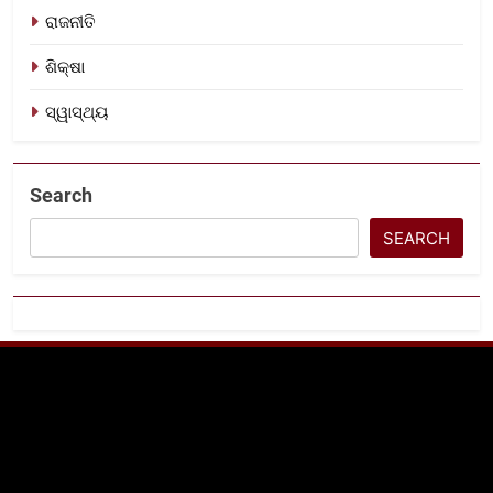
ରାଜନୀତି
ଶିକ୍ଷା
ସ୍ୱାସ୍ଥ୍ୟ
Search
SEARCH