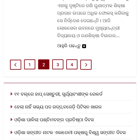
ଏହାକୁ ଦୃଷ୍ଟିରେ ରଖି ଗୁଣାତ୍ମକ ଶିକ୍ଷା
ପ୍ରଦାନ ଉପରେ ଅଧିକ ଫୋକସ୍ କରିବାକୁ
ସେ ନିର୍ଦ୍ଦେଶ ଦେଇଛନ୍ତି। ଆଜି
ଲୋକସେବା ଭବନରେ ମୁଖ୍ୟମନ୍ତ୍ରୀ
ବିଦ୍ୟାଳୟ ଓ ଗଣଶିକ୍ଷା ବିଭାଗର…
ଆହୁରି ପଢନ୍ତୁ
1
2
3
4
୧୧ ବଲ୍‌ରେ ହାପ୍ ସେଞ୍ଚୁରୀ, ସୂର୍ଯ୍ୟବଂଶୀଙ୍କ ରେକର୍ଡ
ହେଲା ନାହିଁ ସଭ୍ୟ ପଦ ରଦ୍ଦ,ବଜେଡ଼ି ପିଟିସନ ଖାରଜ
ଓଡ଼ିଶା ପାଳିଲା ପଶ୍ଚିମବଙ୍ଗ ପ୍ରତିଷ୍ଠା ଦିବସ
ଓଡ଼ିଶା ସଙ୍ଗୀତ ନାଟକ ଏକାଡେମୀ ପକ୍ଷରୁ ବିଶ୍ୱ ସଙ୍ଗୀତ ଦିବସ