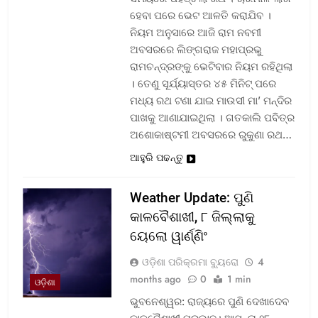
ହେବା ପରେ ଭେଟ ଆଳତି କରାଯିବ ।
ନିୟମ ଅନୁସାରେ ଆଜି ରାମ ନବମୀ
ଅବସରରେ ଲିଙ୍ଗରାଜ ମହାପ୍ରଭୁ
ରାମଚନ୍ଦ୍ରଙ୍କୁ ଭେଟିବାର ନିୟମ ରହିଥିଲା
। ତେଣୁ ସୂର୍ଯ୍ୟାସ୍ତର ୪୫ ମିନିଟ୍ ପରେ
ମଧ୍ୟ ରଥ ଟଣା ଯାଇ ମାଉସୀ ମା’ ମନ୍ଦିର
ପାଖକୁ ଆଣାଯାଇଥିଲା । ଗତକାଲି ପବିତ୍ର
ଅଶୋକାଷ୍ଟମୀ ଅବସରରେ ରୁକୁଣା ରଥ…
ଆହୁରି ପଢନ୍ତୁ
Weather Update: ପୁଣି
କାଳବୈଶାଖୀ, ୮ ଜିଲ୍ଲାକୁ
ୟେଲୋ ୱାର୍ଣ୍ଣିଂ
ଓଡ଼ିଶା ପରିକ୍ରମା ବ୍ୟୁରୋ
4
months ago
0
1 min
ଓଡ଼ିଶା
ଭୁବନେଶ୍ୱର: ରାଜ୍ୟରେ ପୁଣି ଦେଖାଦେବ