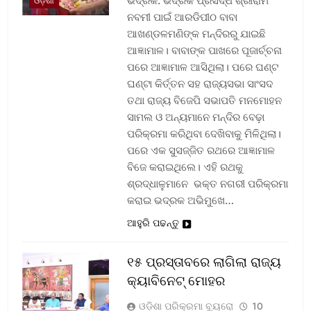
ଭଦ୍ରକ: ଭଦ୍ରକ ପ୍ରସିଦ୍ଧ ଶ୍ରୀରାମ
ଓଡ଼ିଶା
ନବମୀ ପାଇଁ ଆରଡିପୀଠ ବାବା
ଆଖଣ୍ଡଳମଣିଙ୍କ ମନ୍ଦିରରୁ ଯାଇଛି
ଆଜ୍ଞାମାଳ। ବାବାଙ୍କ ପାଖରେ ପୂଜାର୍ଚ୍ଚନା
ପରେ ଆଜ୍ଞାମାଳ ଆସିଥିଲା। ପରେ ଘଣ୍ଟ
ଘଣ୍ଟା କିର୍ତ୍ତନ ସହ ରାଜ୍ୟସଭା ସାଂସଦ
ତଥା ରାଜ୍ୟ ବିଜେପି ସଭାପତି ମନମୋହନ
ସାମଲ ଓ ଅନ୍ୟମାନେ ମନ୍ଦିର ବେଢ଼ା
ପରିକ୍ରମା କରିଥିବା ଦେଖିବାକୁ ମିଳିଥିଲା।
ପରେ ଏକ ସୁସଜ୍ଜିତ ରଥରେ ଆଜ୍ଞାମାଳ
ବିଜେ କରାଇଥିଲେ। ଏହି ରଥକୁ
ଶ୍ରଦ୍ଧାଳୁମାନେ ଭକ୍ତ ନଗରୀ ପରିକ୍ରମା
କରାଇ ଭଦ୍ରକ ଅଭିମୁଖେ…
ଆହୁରି ପଢନ୍ତୁ
୧୫ ପ୍ରସ୍ତାବରେ ଲାଗିଲା ରାଜ୍ୟ
କ୍ୟାବିନେଟ୍ ମୋହର
ଓଡ଼ିଶା ପରିକ୍ରମା ବ୍ୟୁରୋ
10