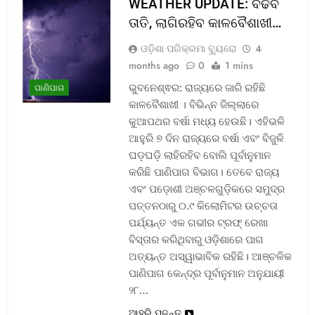
WEATHER UPDATE: ବଢିବ
ତାତି, ଲାଗିରହିବ କାଳବୈଶାଖୀ…
ଓଡ଼ିଶା ପରିକ୍ରମା ବ୍ୟୁରୋ
4
months ago
0
1 mins
ଭୁବନେଶ୍ଵର: ରାଜ୍ୟରେ ଜାରି ରହିଛି
ପାଣିପାଗ
କାଳବୈଶାଖୀ । ବିଭିନ୍ନ ଜିଲ୍ଲାରେ
କୁଆପଥର ବର୍ଷା ମଧ୍ୟ ହେଉଛି। ଏହିଭଳି
ଆହୁରି ୭ ଦିନ ରାଜ୍ୟରେ ବର୍ଷା ଏବଂ ବିଜୁଳି
ଘଡ଼ଘଡ଼ି ଲାହିରହିବ ବୋଲି ପୂର୍ବାନୁମାନ
କରିଛି ପାଣିପାଗ ବିଭାଗ। ତେବେ ରାଜ୍ୟ
ଏବଂ ପଡ଼ୋଶୀ ଅଞ୍ଚଳଗୁଡ଼ିକରେ ସମୁଦ୍ର
ପତ୍ତନଠାରୁ ୦.୯ କିଲୋମିଟର ଉଚ୍ଚତା
ପର୍ଯ୍ୟନ୍ତ ଏକ ଗଭୀର ଟ୍ରଫ୍ ରେଖା
ବିସ୍ତାର କରିଥିବାରୁ ଓଡ଼ିଶାରେ ପାଗ
ଅତ୍ୟନ୍ତ ଅସ୍ୱାଭାବିକ ରହିଛି। ଆଞ୍ଚଳିକ
ପାଣିପାଗ କେନ୍ଦ୍ର ପୂର୍ବାନୁମାନ ଅନୁଯାୟୀ
୨୮…
ଆହୁରି ପଢନ୍ତୁ