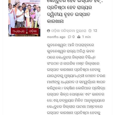
କେନ୍ଦୁଝର ହେବ ଇସ୍ପାତ ହବ୍ :
ପ୍ରତିଷ୍ଠା ହେବ ରାଜ୍ୟର
ଦ୍ୱିତୀୟ ବୃହତ ଇସ୍ପାତ
କାରଖାନା
ଓଡ଼ିଶା ପରିକ୍ରମା ବ୍ୟୁରୋ
12
ଅନ୍ୟାନ୍ୟ
ଓଡ଼ିଶା
months ago
0
1 min
ଭୁବନେଶ୍ୱର: ଆଜି ଅପରାହ୍ନରେ
ଭୁବନେଶ୍ୱର ରାଜ୍ୟ ଅତିଥି ଭବନ
ଠାରେ କେନ୍ଦୁଝର ଜିଲ୍ଲାର ବିଭିନ୍ନ
ସଂଗଠନ ଓ ନାଗରିକ ମଞ୍ଚ ଜିଲ୍ଲାରେ
ଇସ୍ପାତ କାରଖାନା ପ୍ରତିଷ୍ଠା ହେବାକୁ
ଯାଉଥିବାରୁ ମୁଖ୍ୟମନ୍ତ୍ରୀ ମୋହନ ଚରଣ
ମାଝୀଙ୍କୁ ଧନ୍ୟବାଦ ଓ ସମ୍ୱର୍ଦ୍ଧନା ଜ୍ଞାପନ
କରିଥିଲେ। ଦକ୍ଷିଣ କୋରିଆର ପ୍ରସିଦ୍ଧ
ଇସ୍ପାତ ଶିଳ୍ପ ପୋସ୍କୋ ଏବଂ ଭାରତର
ଜେ.ଏସ୍.ଡବ୍ଲ୍ୟୁର ମିଳିତ ଆନୁକୂଲ୍ୟରେ
କେନ୍ଦୁଝର ଜିଲ୍ଲାର ପାଟଣା ଅଞ୍ଚଳରେ
ଇସ୍ପାତ କାରଖାନା ପ୍ରତିଷ୍ଠା ହେବାକୁ