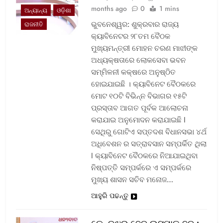
months ago
0
1 mins
ଅନ୍ୟାନ୍ୟ
ଓଡ଼ିଶା
ଭୁବନେଶ୍ୱର: ଶୁକ୍ରବାର ରାଜ୍ୟ
ରାଜନୀତି
କ୍ୟାବିନେଟର ୨୮ତମ ବୈଠକ
ମୁଖ୍ୟମନ୍ତ୍ରୀ ମୋହନ ଚରଣ ମାଝୀଙ୍କ
ଅଧ୍ୟକ୍ଷତାରେ ଲୋକସେବା ଭବନ
ସମ୍ମିଳନୀ କକ୍ଷରେ ଅନୁଷ୍ଠିତ
ହୋଇଯାଇଛି । କ୍ୟାବିନେଟ ବୈଠକରେ
ମୋଟ ୧୦ଟି ବିଭିନ୍ନ ବିଭାଗର ୧୫ଟି
ପ୍ରସ୍ତାବ ଆଗତ ପୂର୍ବକ ଆଲୋଚନା
କରାଯାଇ ଅନୁମୋଦନ କରାଯାଇଛି l
ସେଥିରୁ ଗୋଟିଏ ସପ୍ତଦଶ ବିଧାନସଭା ୪ର୍ଥ
ଅଧିବେଶନ ର ସତ୍ରାବସାନ ସମ୍ପର୍କିତ ଥିଲା
l କ୍ୟାବିନେଟ ବୈଠକରେ ନିଆଯାଇଥିବା
ନିଷ୍ପତ୍ତି ସମ୍ପର୍କରେ ଏ ସମ୍ପର୍କରେ
ମୁଖ୍ୟ ଶାସନ ସଚିବ ମନୋଜ…
ଆହୁରି ପଢନ୍ତୁ