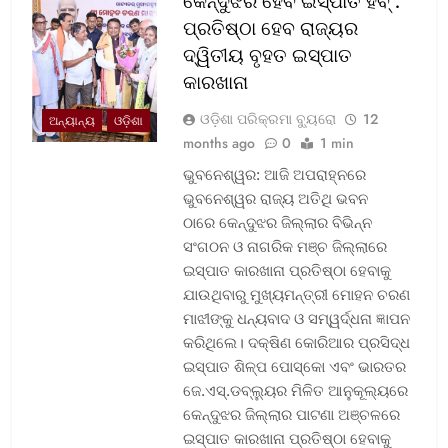
କେନ୍ଦୁଝର ହେବ ଇସ୍ପାତ ହବ୍ :
ପ୍ରତିଷ୍ଠା ହେବ ରାଜ୍ୟର
ଦ୍ୱିତୀୟ ବୃହତ ଇସ୍ପାତ
କାରଖାନା
ଓଡ଼ିଶା ପରିକ୍ରମା ବ୍ୟୁରୋ
12
ଅନ୍ୟାନ୍ୟ
ଓଡ଼ିଶା
months ago
0
1 min
ଭୁବନେଶ୍ୱର: ଆଜି ଅପରାହ୍ନରେ
ଭୁବନେଶ୍ୱର ରାଜ୍ୟ ଅତିଥି ଭବନ
ଠାରେ କେନ୍ଦୁଝର ଜିଲ୍ଲାର ବିଭିନ୍ନ
ସଂଗଠନ ଓ ନାଗରିକ ମଞ୍ଚ ଜିଲ୍ଲାରେ
ଇସ୍ପାତ କାରଖାନା ପ୍ରତିଷ୍ଠା ହେବାକୁ
ଯାଉଥିବାରୁ ମୁଖ୍ୟମନ୍ତ୍ରୀ ମୋହନ ଚରଣ
ମାଝୀଙ୍କୁ ଧନ୍ୟବାଦ ଓ ସମ୍ୱର୍ଦ୍ଧନା ଜ୍ଞାପନ
କରିଥିଲେ। ଦକ୍ଷିଣ କୋରିଆର ପ୍ରସିଦ୍ଧ
ଇସ୍ପାତ ଶିଳ୍ପ ପୋସ୍କୋ ଏବଂ ଭାରତର
ଜେ.ଏସ୍.ଡବ୍ଲ୍ୟୁର ମିଳିତ ଆନୁକୂଲ୍ୟରେ
କେନ୍ଦୁଝର ଜିଲ୍ଲାର ପାଟଣା ଅଞ୍ଚଳରେ
ଇସ୍ପାତ କାରଖାନା ପ୍ରତିଷ୍ଠା ହେବାକୁ