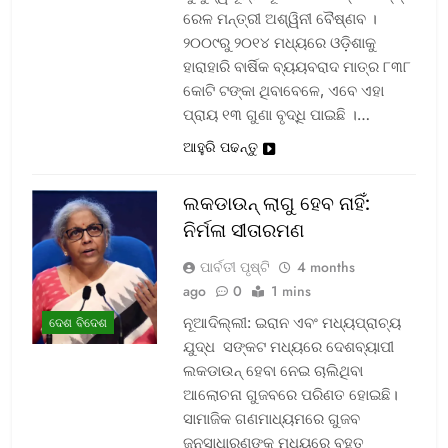
ରେଳ ମନ୍ତ୍ରୀ ଅଶ୍ୱିନୀ ବୈଷ୍ଣବ ।
୨୦୦୯ରୁ ୨୦୧୪ ମଧ୍ୟରେ ଓଡ଼ିଶାକୁ
ହାରାହାରି ବାର୍ଷିକ ବ୍ୟୟବରାଦ ମାତ୍ର ୮୩୮
କୋଟି ଟଙ୍କା ଥିବାବେଳେ, ଏବେ ଏହା
ପ୍ରାୟ ୧୩ ଗୁଣା ବୃଦ୍ଧି ପାଇଛି ।…
ଆହୁରି ପଢନ୍ତୁ
ଲକଡାଉନ୍ ଲାଗୁ ହେବ ନାହିଁ:
ନିର୍ମଳା ସୀତାରମଣ
ପାର୍ବତୀ ପୃଷ୍ଟି
4 months
ago
0
1 mins
ନୂଆଦିଲ୍ଲୀ: ଇରାନ ଏବଂ ମଧ୍ୟପ୍ରାଚ୍ୟ
ଦେଶ ବିଦେଶ
ଯୁଦ୍ଧ ସଙ୍କଟ ମଧ୍ୟରେ ଦେଶବ୍ୟାପୀ
ଲକଡାଉନ୍ ହେବା ନେଇ ଚାଲିଥିବା
ଆଲୋଚନା ଗୁଜବରେ ପରିଣତ ହୋଇଛି।
ସାମାଜିକ ଗଣମାଧ୍ୟମରେ ଗୁଜବ
ଜନସାଧାରଣଙ୍କ ମଧ୍ୟରେ ବହୁତ