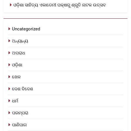
ଓଡ଼ିଶା ସାହିତ୍ୟ ଏକାଡେମୀ ପକ୍ଷରୁ ଶ୍ରୁତି ନାଟକ ଉତ୍ସବ
Uncategorized
ଅନ୍ୟାନ୍ୟ
ଅପରାଧ
ଓଡ଼ିଶା
ଖେଳ
ଦେଶ ବିଦେଶ
ଧର୍ମ
ପରମ୍ପରା
ପାଣିପାଗ