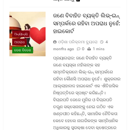
ଜଣେ ବିବାହିତ ବ୍ୟକ୍ତି ଲିଭ୍-ଇନ୍
ସମ୍ପର୍କରେ ରହିବା ଅପରାଧ ନୁହେଁ:
ହାଇକୋର୍ଟ
ଅନ୍ୟାନ୍ୟ
ଓଡ଼ିଶା ପରିକ୍ରମା ବ୍ୟୁରୋ
4
ଅପରାଧ
months ago
0
1 mins
ଦେଶ ବିଦେଶ
ପ୍ରୟାଗରାଜ: ଜଣେ ବିବାହିତ ବ୍ୟକ୍ତି
ଜଣେ ବୟସ୍କା ମହିଳାଙ୍କ ସହ
ସମ୍ମତିକ୍ରମେ ଲିଭ୍-ଇନ୍ ସମ୍ପର୍କରେ
ରହିବା କୌଣସି ଅପରାଧ ନୁହେଁ। ଶୁକ୍ରବାର
ଆଲ୍ଲାହାବାଦ ହାଇକୋର୍ଟ ଏକ ଐତିହାସିକ
ନିଷ୍ପତ୍ତିରେ ସ୍ପଷ୍ଟ କରିଛନ୍ତି।
ବିଚାରପତି ଜେଜେ ମୁନିର ଓ ବିଚାରପତି
ତରୁଣ ସକ୍‌ସେନାଙ୍କୁ ନେଇ ଗଠିତ ଏକ
ଖଣ୍ଡପୀଠ କହିଛନ୍ତି, ସାମାଜିକ ନୈତିକତା
କେବେ ହେଲେ ନାଗରିକଙ୍କ ସାମ୍ବିଧାନିକ
ଅଧିକାରକୁ ସୁରକ୍ଷା ଦେବା କ୍ଷେତ୍ରରେ