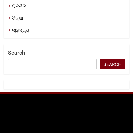
ରାଜନୀତି
ଶିକ୍ଷା
ସ୍ୱାସ୍ଥ୍ୟ
Search
SEARCH