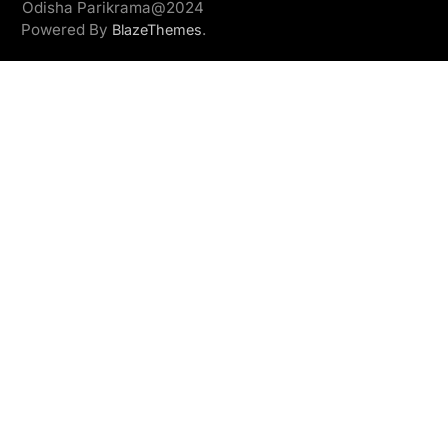
Odisha Parikrama@2024
Powered By
.
BlazeThemes