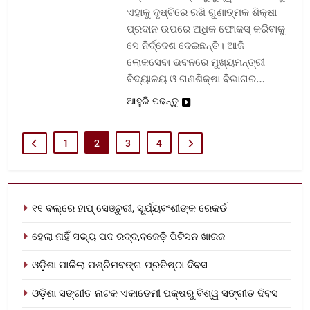
ଏହାକୁ ଦୃଷ୍ଟିରେ ରଖି ଗୁଣାତ୍ମକ ଶିକ୍ଷା
ପ୍ରଦାନ ଉପରେ ଅଧିକ ଫୋକସ୍ କରିବାକୁ
ସେ ନିର୍ଦ୍ଦେଶ ଦେଇଛନ୍ତି। ଆଜି
ଲୋକସେବା ଭବନରେ ମୁଖ୍ୟମନ୍ତ୍ରୀ
ବିଦ୍ୟାଳୟ ଓ ଗଣଶିକ୍ଷା ବିଭାଗର…
ଆହୁରି ପଢନ୍ତୁ
1
2
3
4
୧୧ ବଲ୍‌ରେ ହାପ୍ ସେଞ୍ଚୁରୀ, ସୂର୍ଯ୍ୟବଂଶୀଙ୍କ ରେକର୍ଡ
ହେଲା ନାହିଁ ସଭ୍ୟ ପଦ ରଦ୍ଦ,ବଜେଡ଼ି ପିଟିସନ ଖାରଜ
ଓଡ଼ିଶା ପାଳିଲା ପଶ୍ଚିମବଙ୍ଗ ପ୍ରତିଷ୍ଠା ଦିବସ
ଓଡ଼ିଶା ସଙ୍ଗୀତ ନାଟକ ଏକାଡେମୀ ପକ୍ଷରୁ ବିଶ୍ୱ ସଙ୍ଗୀତ ଦିବସ