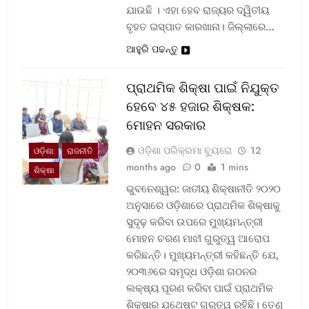
ଯାଉଛି । ଏହା ହେବ ରାଜ୍ୟର ଦ୍ୱିତୀୟ
ବୃହତ ଇସ୍ପାତ କାରଖାନା। ଜିଲ୍ଲାରେ…
ଆହୁରି ପଢନ୍ତୁ
ପ୍ରାଥମିକ ଶିକ୍ଷା ପାଇଁ ନିଯୁକ୍ତ
ହେବେ ୪୫ ହଜାର ଶିକ୍ଷକ:
ମୋହନ ସରକାର
ଓଡ଼ିଶା ପରିକ୍ରମା ବ୍ୟୁରୋ
12
ଓଡ଼ିଶା
ରାଜନୀତି
months ago
0
1 mins
ଶିକ୍ଷା
ଭୁବନେଶ୍ୱର: ଜାତୀୟ ଶିକ୍ଷାନୀତି ୨୦୨୦
ଅନୁସାରେ ଓଡ଼ିଶାରେ ପ୍ରାଥମିକ ଶିକ୍ଷାକୁ
ସୁଦୃଢ଼ କରିବା ଉପରେ ମୁଖ୍ୟମନ୍ତ୍ରୀ
ମୋହନ ଚରଣ ମାଝୀ ଗୁରୁତ୍ୱ ଆରୋପ
କରିଛନ୍ତି। ମୁଖ୍ୟମନ୍ତ୍ରୀ କହିଛନ୍ତି ଯେ,
୨୦୩୬ରେ ସମୃଦ୍ଧ ଓଡ଼ିଶା ଗଠନର
ଲକ୍ଷ୍ୟ ପୂରଣ କରିବା ପାଇଁ ପ୍ରାଥମିକ
ଶିକ୍ଷାର ଯଥେଷ୍ଟ ଗୁରୁତ୍ୱ ରହିଛି। ତେଣୁ