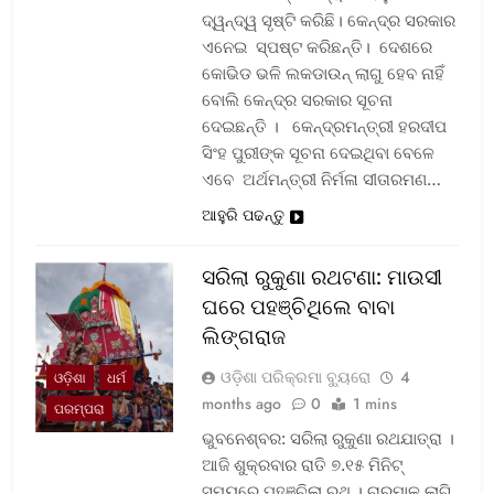
ଦ୍ୱନ୍ଦ୍ୱ ସୃଷ୍ଟି କରିଛି। କେନ୍ଦ୍ର ସରକାର
ଏନେଇ ସ୍ପଷ୍ଟ କରିଛନ୍ତି। ଦେଶରେ
କୋଭିଡ ଭଳି ଲକଡାଉନ୍ ଲାଗୁ ହେବ ନାହିଁ
ବୋଲି କେନ୍ଦ୍ର ସରକାର ସୂଚନା
ଦେଇଛନ୍ତି । କେନ୍ଦ୍ରମନ୍ତ୍ରୀ ହରଦୀପ
ସିଂହ ପୁରୀଙ୍କ ସୂଚନା ଦେଇଥିବା ବେଳେ
ଏବେ ଅର୍ଥମନ୍ତ୍ରୀ ନିର୍ମଳା ସୀତାରମଣ…
ଆହୁରି ପଢନ୍ତୁ
ସରିଲା ରୁକୁଣା ରଥଟଣା: ମାଉସୀ
ଘରେ ପହଞ୍ଚିଥିଲେ ବାବା
ଲିଙ୍ଗରାଜ
ଓଡ଼ିଶା ପରିକ୍ରମା ବ୍ୟୁରୋ
4
ଓଡ଼ିଶା
ଧର୍ମ
months ago
0
1 mins
ପରମ୍ପରା
ଭୁବନେଶ୍ବର: ସରିଲା ରୁକୁଣା ରଥଯାତ୍ରା ।
ଆଜି ଶୁକ୍ରବାର ରାତି ୭.୧୫ ମିନିଟ୍
ସମୟରେ ପହଞ୍ଚିଲା ରଥ । ଚାରମାଳ ଲାଗି