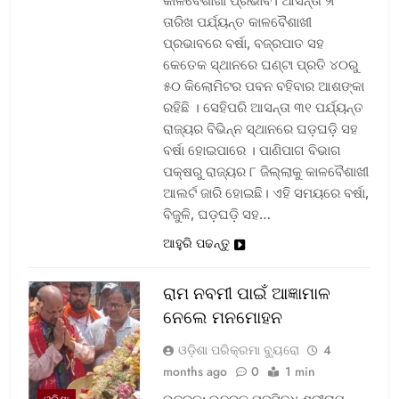
କାଳବୈଶାଖୀ ପ୍ରଭାବ। ଆସନ୍ତା ୨୮
ତାରିଖ ପର୍ଯ୍ୟନ୍ତ କାଳବୈଶାଖୀ
ପ୍ରଭାବରେ ବର୍ଷା, ବଜ୍ରପାତ ସହ
କେତେକ ସ୍ଥାନରେ ଘଣ୍ଟା ପ୍ରତି ୪୦ରୁ
୫୦ କିଲୋମିଟର ପବନ ବହିବାର ଆଶଙ୍କା
ରହିଛି । ସେହିପରି ଆସନ୍ତା ୩୧ ପର୍ଯ୍ୟନ୍ତ
ରାଜ୍ୟର ବିଭିନ୍ନ ସ୍ଥାନରେ ଘଡ଼ଘଡ଼ି ସହ
ବର୍ଷା ହୋଇପାରେ । ପାଣିପାଗ ବିଭାଗ
ପକ୍ଷରୁ ରାଜ୍ୟର ୮ ଜିଲ୍ଲାକୁ କାଳବୈଶାଖୀ
ଆଲର୍ଟ ଜାରି ହୋଇଛି। ଏହି ସମୟରେ ବର୍ଷା,
ବିଜୁଳି, ଘଡ଼ଘଡ଼ି ସହ…
ଆହୁରି ପଢନ୍ତୁ
ରାମ ନବମୀ ପାଇଁ ଆଜ୍ଞାମାଳ
ନେଲେ ମନମୋହନ
ଓଡ଼ିଶା ପରିକ୍ରମା ବ୍ୟୁରୋ
4
months ago
0
1 min