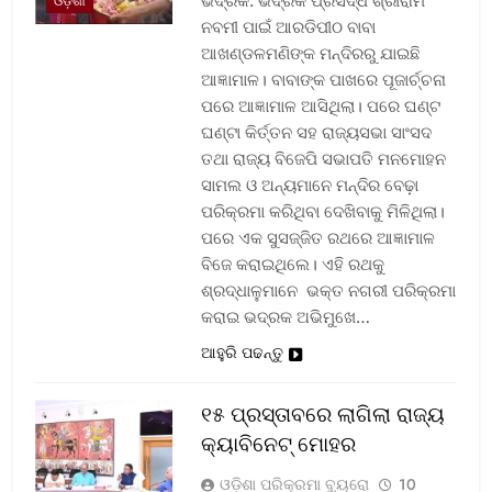
ଭଦ୍ରକ: ଭଦ୍ରକ ପ୍ରସିଦ୍ଧ ଶ୍ରୀରାମ
ଓଡ଼ିଶା
ନବମୀ ପାଇଁ ଆରଡିପୀଠ ବାବା
ଆଖଣ୍ଡଳମଣିଙ୍କ ମନ୍ଦିରରୁ ଯାଇଛି
ଆଜ୍ଞାମାଳ। ବାବାଙ୍କ ପାଖରେ ପୂଜାର୍ଚ୍ଚନା
ପରେ ଆଜ୍ଞାମାଳ ଆସିଥିଲା। ପରେ ଘଣ୍ଟ
ଘଣ୍ଟା କିର୍ତ୍ତନ ସହ ରାଜ୍ୟସଭା ସାଂସଦ
ତଥା ରାଜ୍ୟ ବିଜେପି ସଭାପତି ମନମୋହନ
ସାମଲ ଓ ଅନ୍ୟମାନେ ମନ୍ଦିର ବେଢ଼ା
ପରିକ୍ରମା କରିଥିବା ଦେଖିବାକୁ ମିଳିଥିଲା।
ପରେ ଏକ ସୁସଜ୍ଜିତ ରଥରେ ଆଜ୍ଞାମାଳ
ବିଜେ କରାଇଥିଲେ। ଏହି ରଥକୁ
ଶ୍ରଦ୍ଧାଳୁମାନେ ଭକ୍ତ ନଗରୀ ପରିକ୍ରମା
କରାଇ ଭଦ୍ରକ ଅଭିମୁଖେ…
ଆହୁରି ପଢନ୍ତୁ
୧୫ ପ୍ରସ୍ତାବରେ ଲାଗିଲା ରାଜ୍ୟ
କ୍ୟାବିନେଟ୍ ମୋହର
ଓଡ଼ିଶା ପରିକ୍ରମା ବ୍ୟୁରୋ
10