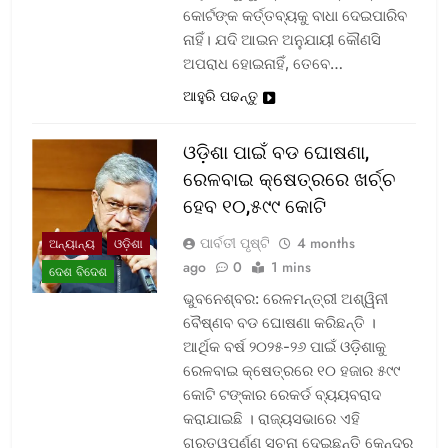
କୋର୍ଟଙ୍କ କର୍ତ୍ତବ୍ୟକୁ ବାଧା ଦେଇପାରିବ
ନାହିଁ। ଯଦି ଆଇନ ଅନୁଯାୟୀ କୌଣସି
ଅପରାଧ ହୋଇନାହିଁ, ତେବେ…
ଆହୁରି ପଢନ୍ତୁ
ଓଡ଼ିଶା ପାଇଁ ବଡ ଘୋଷଣା,
ରେଳବାଇ କ୍ଷେତ୍ରରେ ଖର୍ଚ୍ଚ
ହେବ ୧୦,୫୯୯ କୋଟି
ପାର୍ବତୀ ପୃଷ୍ଟି
4 months
ଅନ୍ୟାନ୍ୟ
ଓଡ଼ିଶା
ago
0
1 mins
ଦେଶ ବିଦେଶ
ଭୁବନେଶ୍ବର: ରେଳମନ୍ତ୍ରୀ ଅଶ୍ୱିନୀ
ବୈଷ୍ଣବ ବଡ ଘୋଷଣା କରିଛନ୍ତି ।
ଆର୍ଥିକ ବର୍ଷ ୨୦୨୫-୨୬ ପାଇଁ ଓଡ଼ିଶାକୁ
ରେଳବାଇ କ୍ଷେତ୍ରରେ ୧୦ ହଜାର ୫୯୯
କୋଟି ଟଙ୍କାର ରେକର୍ଡ ବ୍ୟୟବରାଦ
କରାଯାଇଛି । ରାଜ୍ୟସଭାରେ ଏହି
ଗୁରୁତ୍ୱପୂର୍ଣ୍ଣ ସୂଚନା ଦେଇଛନ୍ତି କେନ୍ଦ୍ର