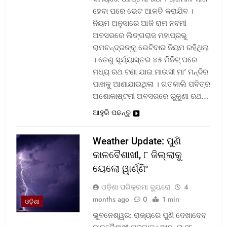
ହେବା ପରେ ଭେଟ ଆଳତି କରାଯିବ ।
ନିୟମ ଅନୁସାରେ ଆଜି ରାମ ନବମୀ
ଅବସରରେ ଲିଙ୍ଗରାଜ ମହାପ୍ରଭୁ
ରାମଚନ୍ଦ୍ରଙ୍କୁ ଭେଟିବାର ନିୟମ ରହିଥିଲା
। ତେଣୁ ସୂର୍ଯ୍ୟାସ୍ତର ୪୫ ମିନିଟ୍ ପରେ
ମଧ୍ୟ ରଥ ଟଣା ଯାଇ ମାଉସୀ ମା’ ମନ୍ଦିର
ପାଖକୁ ଆଣାଯାଇଥିଲା । ଗତକାଲି ପବିତ୍ର
ଅଶୋକାଷ୍ଟମୀ ଅବସରରେ ରୁକୁଣା ରଥ…
ଆହୁରି ପଢନ୍ତୁ
Weather Update: ପୁଣି
କାଳବୈଶାଖୀ, ୮ ଜିଲ୍ଲାକୁ
ୟେଲୋ ୱାର୍ଣ୍ଣିଂ
ଓଡ଼ିଶା ପରିକ୍ରମା ବ୍ୟୁରୋ
4
months ago
0
1 min
ଓଡ଼ିଶା
ଭୁବନେଶ୍ୱର: ରାଜ୍ୟରେ ପୁଣି ଦେଖାଦେବ