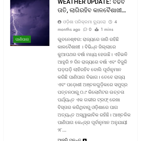
WEATHER UPDATE: ବଢିବ
ତାତି, ଲାଗିରହିବ କାଳବୈଶାଖୀ…
ଓଡ଼ିଶା ପରିକ୍ରମା ବ୍ୟୁରୋ
4
months ago
0
1 mins
ଭୁବନେଶ୍ଵର: ରାଜ୍ୟରେ ଜାରି ରହିଛି
ପାଣିପାଗ
କାଳବୈଶାଖୀ । ବିଭିନ୍ନ ଜିଲ୍ଲାରେ
କୁଆପଥର ବର୍ଷା ମଧ୍ୟ ହେଉଛି। ଏହିଭଳି
ଆହୁରି ୭ ଦିନ ରାଜ୍ୟରେ ବର୍ଷା ଏବଂ ବିଜୁଳି
ଘଡ଼ଘଡ଼ି ଲାହିରହିବ ବୋଲି ପୂର୍ବାନୁମାନ
କରିଛି ପାଣିପାଗ ବିଭାଗ। ତେବେ ରାଜ୍ୟ
ଏବଂ ପଡ଼ୋଶୀ ଅଞ୍ଚଳଗୁଡ଼ିକରେ ସମୁଦ୍ର
ପତ୍ତନଠାରୁ ୦.୯ କିଲୋମିଟର ଉଚ୍ଚତା
ପର୍ଯ୍ୟନ୍ତ ଏକ ଗଭୀର ଟ୍ରଫ୍ ରେଖା
ବିସ୍ତାର କରିଥିବାରୁ ଓଡ଼ିଶାରେ ପାଗ
ଅତ୍ୟନ୍ତ ଅସ୍ୱାଭାବିକ ରହିଛି। ଆଞ୍ଚଳିକ
ପାଣିପାଗ କେନ୍ଦ୍ର ପୂର୍ବାନୁମାନ ଅନୁଯାୟୀ
୨୮…
ଆହୁରି ପଢନ୍ତୁ