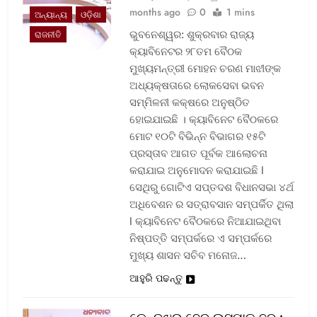
months ago
0
1 mins
ଅନ୍ୟାନ୍ୟ
ଓଡ଼ିଶା
ଭୁବନେଶ୍ୱର: ଶୁକ୍ରବାର ରାଜ୍ୟ
ରାଜନୀତି
କ୍ୟାବିନେଟର ୨୮ତମ ବୈଠକ
ମୁଖ୍ୟମନ୍ତ୍ରୀ ମୋହନ ଚରଣ ମାଝୀଙ୍କ
ଅଧ୍ୟକ୍ଷତାରେ ଲୋକସେବା ଭବନ
ସମ୍ମିଳନୀ କକ୍ଷରେ ଅନୁଷ୍ଠିତ
ହୋଇଯାଇଛି । କ୍ୟାବିନେଟ ବୈଠକରେ
ମୋଟ ୧୦ଟି ବିଭିନ୍ନ ବିଭାଗର ୧୫ଟି
ପ୍ରସ୍ତାବ ଆଗତ ପୂର୍ବକ ଆଲୋଚନା
କରାଯାଇ ଅନୁମୋଦନ କରାଯାଇଛି l
ସେଥିରୁ ଗୋଟିଏ ସପ୍ତଦଶ ବିଧାନସଭା ୪ର୍ଥ
ଅଧିବେଶନ ର ସତ୍ରାବସାନ ସମ୍ପର୍କିତ ଥିଲା
l କ୍ୟାବିନେଟ ବୈଠକରେ ନିଆଯାଇଥିବା
ନିଷ୍ପତ୍ତି ସମ୍ପର୍କରେ ଏ ସମ୍ପର୍କରେ
ମୁଖ୍ୟ ଶାସନ ସଚିବ ମନୋଜ…
ଆହୁରି ପଢନ୍ତୁ