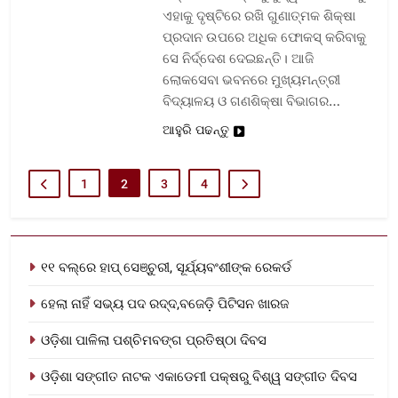
ଏହାକୁ ଦୃଷ୍ଟିରେ ରଖି ଗୁଣାତ୍ମକ ଶିକ୍ଷା
ପ୍ରଦାନ ଉପରେ ଅଧିକ ଫୋକସ୍ କରିବାକୁ
ସେ ନିର୍ଦ୍ଦେଶ ଦେଇଛନ୍ତି। ଆଜି
ଲୋକସେବା ଭବନରେ ମୁଖ୍ୟମନ୍ତ୍ରୀ
ବିଦ୍ୟାଳୟ ଓ ଗଣଶିକ୍ଷା ବିଭାଗର…
ଆହୁରି ପଢନ୍ତୁ
1
2
3
4
୧୧ ବଲ୍‌ରେ ହାପ୍ ସେଞ୍ଚୁରୀ, ସୂର୍ଯ୍ୟବଂଶୀଙ୍କ ରେକର୍ଡ
ହେଲା ନାହିଁ ସଭ୍ୟ ପଦ ରଦ୍ଦ,ବଜେଡ଼ି ପିଟିସନ ଖାରଜ
ଓଡ଼ିଶା ପାଳିଲା ପଶ୍ଚିମବଙ୍ଗ ପ୍ରତିଷ୍ଠା ଦିବସ
ଓଡ଼ିଶା ସଙ୍ଗୀତ ନାଟକ ଏକାଡେମୀ ପକ୍ଷରୁ ବିଶ୍ୱ ସଙ୍ଗୀତ ଦିବସ