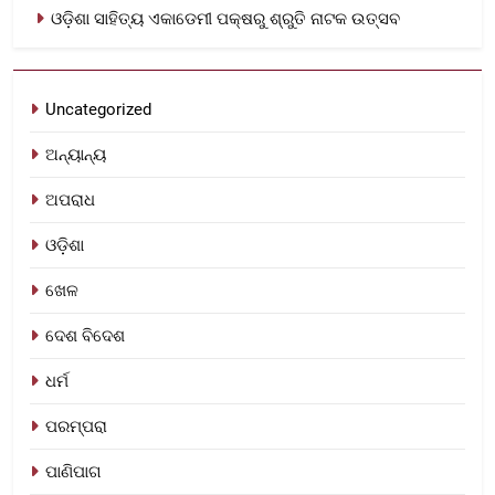
ଓଡ଼ିଶା ସାହିତ୍ୟ ଏକାଡେମୀ ପକ୍ଷରୁ ଶ୍ରୁତି ନାଟକ ଉତ୍ସବ
Uncategorized
ଅନ୍ୟାନ୍ୟ
ଅପରାଧ
ଓଡ଼ିଶା
ଖେଳ
ଦେଶ ବିଦେଶ
ଧର୍ମ
ପରମ୍ପରା
ପାଣିପାଗ