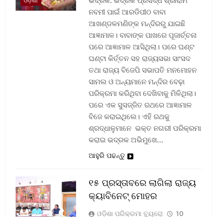
ଭଦ୍ରକ: ଭଦ୍ରକ ପ୍ରସିଦ୍ଧ ଶ୍ରୀରାମ
ଓଡ଼ିଶା
ନବମୀ ପାଇଁ ଆରଡିପୀଠ ବାବା
ଆଖଣ୍ଡଳମଣିଙ୍କ ମନ୍ଦିରରୁ ଯାଇଛି
ଆଜ୍ଞାମାଳ। ବାବାଙ୍କ ପାଖରେ ପୂଜାର୍ଚ୍ଚନା
ପରେ ଆଜ୍ଞାମାଳ ଆସିଥିଲା। ପରେ ଘଣ୍ଟ
ଘଣ୍ଟା କିର୍ତ୍ତନ ସହ ରାଜ୍ୟସଭା ସାଂସଦ
ତଥା ରାଜ୍ୟ ବିଜେପି ସଭାପତି ମନମୋହନ
ସାମଲ ଓ ଅନ୍ୟମାନେ ମନ୍ଦିର ବେଢ଼ା
ପରିକ୍ରମା କରିଥିବା ଦେଖିବାକୁ ମିଳିଥିଲା।
ପରେ ଏକ ସୁସଜ୍ଜିତ ରଥରେ ଆଜ୍ଞାମାଳ
ବିଜେ କରାଇଥିଲେ। ଏହି ରଥକୁ
ଶ୍ରଦ୍ଧାଳୁମାନେ ଭକ୍ତ ନଗରୀ ପରିକ୍ରମା
କରାଇ ଭଦ୍ରକ ଅଭିମୁଖେ…
ଆହୁରି ପଢନ୍ତୁ
୧୫ ପ୍ରସ୍ତାବରେ ଲାଗିଲା ରାଜ୍ୟ
କ୍ୟାବିନେଟ୍ ମୋହର
ଓଡ଼ିଶା ପରିକ୍ରମା ବ୍ୟୁରୋ
10