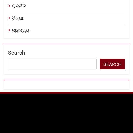
ରାଜନୀତି
ଶିକ୍ଷା
ସ୍ୱାସ୍ଥ୍ୟ
Search
SEARCH