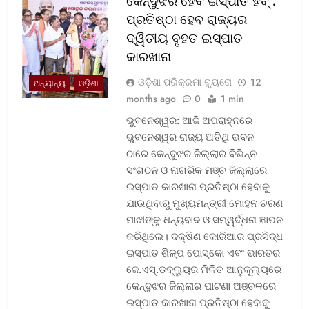
କେନ୍ଦୁଝର ହେବ ଇସ୍ପାତ ହବ୍ :
ପ୍ରତିଷ୍ଠା ହେବ ରାଜ୍ୟର
ଦ୍ୱିତୀୟ ବୃହତ ଇସ୍ପାତ
କାରଖାନା
ଓଡ଼ିଶା ପରିକ୍ରମା ବ୍ୟୁରୋ
12
ଅନ୍ୟାନ୍ୟ
ଓଡ଼ିଶା
months ago
0
1 min
ଭୁବନେଶ୍ୱର: ଆଜି ଅପରାହ୍ନରେ
ଭୁବନେଶ୍ୱର ରାଜ୍ୟ ଅତିଥି ଭବନ
ଠାରେ କେନ୍ଦୁଝର ଜିଲ୍ଲାର ବିଭିନ୍ନ
ସଂଗଠନ ଓ ନାଗରିକ ମଞ୍ଚ ଜିଲ୍ଲାରେ
ଇସ୍ପାତ କାରଖାନା ପ୍ରତିଷ୍ଠା ହେବାକୁ
ଯାଉଥିବାରୁ ମୁଖ୍ୟମନ୍ତ୍ରୀ ମୋହନ ଚରଣ
ମାଝୀଙ୍କୁ ଧନ୍ୟବାଦ ଓ ସମ୍ୱର୍ଦ୍ଧନା ଜ୍ଞାପନ
କରିଥିଲେ। ଦକ୍ଷିଣ କୋରିଆର ପ୍ରସିଦ୍ଧ
ଇସ୍ପାତ ଶିଳ୍ପ ପୋସ୍କୋ ଏବଂ ଭାରତର
ଜେ.ଏସ୍.ଡବ୍ଲ୍ୟୁର ମିଳିତ ଆନୁକୂଲ୍ୟରେ
କେନ୍ଦୁଝର ଜିଲ୍ଲାର ପାଟଣା ଅଞ୍ଚଳରେ
ଇସ୍ପାତ କାରଖାନା ପ୍ରତିଷ୍ଠା ହେବାକୁ