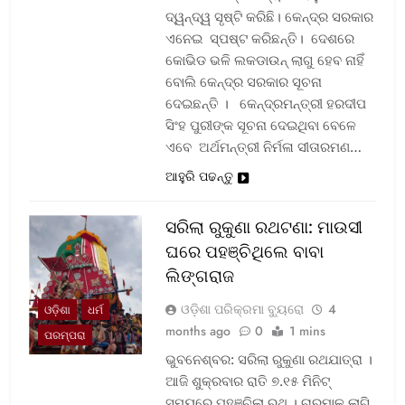
ଦ୍ୱନ୍ଦ୍ୱ ସୃଷ୍ଟି କରିଛି। କେନ୍ଦ୍ର ସରକାର
ଏନେଇ ସ୍ପଷ୍ଟ କରିଛନ୍ତି। ଦେଶରେ
କୋଭିଡ ଭଳି ଲକଡାଉନ୍ ଲାଗୁ ହେବ ନାହିଁ
ବୋଲି କେନ୍ଦ୍ର ସରକାର ସୂଚନା
ଦେଇଛନ୍ତି । କେନ୍ଦ୍ରମନ୍ତ୍ରୀ ହରଦୀପ
ସିଂହ ପୁରୀଙ୍କ ସୂଚନା ଦେଇଥିବା ବେଳେ
ଏବେ ଅର୍ଥମନ୍ତ୍ରୀ ନିର୍ମଳା ସୀତାରମଣ…
ଆହୁରି ପଢନ୍ତୁ
ସରିଲା ରୁକୁଣା ରଥଟଣା: ମାଉସୀ
ଘରେ ପହଞ୍ଚିଥିଲେ ବାବା
ଲିଙ୍ଗରାଜ
ଓଡ଼ିଶା ପରିକ୍ରମା ବ୍ୟୁରୋ
4
ଓଡ଼ିଶା
ଧର୍ମ
months ago
0
1 mins
ପରମ୍ପରା
ଭୁବନେଶ୍ବର: ସରିଲା ରୁକୁଣା ରଥଯାତ୍ରା ।
ଆଜି ଶୁକ୍ରବାର ରାତି ୭.୧୫ ମିନିଟ୍
ସମୟରେ ପହଞ୍ଚିଲା ରଥ । ଚାରମାଳ ଲାଗି