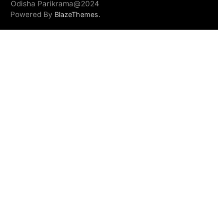
Odisha Parikrama@2024
Powered By
.
BlazeThemes