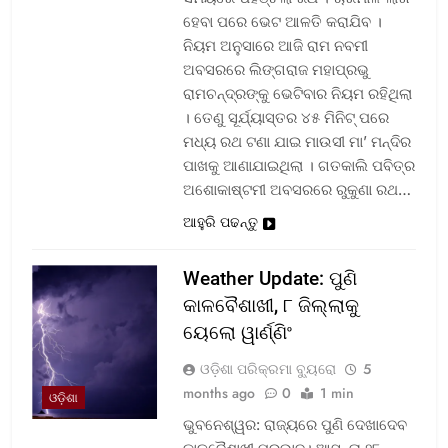
ହେବା ପରେ ଭେଟ ଆଳତି କରାଯିବ ।
ନିୟମ ଅନୁସାରେ ଆଜି ରାମ ନବମୀ
ଅବସରରେ ଲିଙ୍ଗରାଜ ମହାପ୍ରଭୁ
ରାମଚନ୍ଦ୍ରଙ୍କୁ ଭେଟିବାର ନିୟମ ରହିଥିଲା
। ତେଣୁ ସୂର୍ଯ୍ୟାସ୍ତର ୪୫ ମିନିଟ୍ ପରେ
ମଧ୍ୟ ରଥ ଟଣା ଯାଇ ମାଉସୀ ମା’ ମନ୍ଦିର
ପାଖକୁ ଆଣାଯାଇଥିଲା । ଗତକାଲି ପବିତ୍ର
ଅଶୋକାଷ୍ଟମୀ ଅବସରରେ ରୁକୁଣା ରଥ…
ଆହୁରି ପଢନ୍ତୁ
Weather Update: ପୁଣି
କାଳବୈଶାଖୀ, ୮ ଜିଲ୍ଲାକୁ
ୟେଲୋ ୱାର୍ଣ୍ଣିଂ
ଓଡ଼ିଶା ପରିକ୍ରମା ବ୍ୟୁରୋ
5
months ago
0
1 min
ଓଡ଼ିଶା
ଭୁବନେଶ୍ୱର: ରାଜ୍ୟରେ ପୁଣି ଦେଖାଦେବ