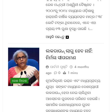
ରେଳ ମନ୍ତ୍ରୀ ଅଶ୍ୱିନୀ ବୈଷ୍ଣବ ।
୨୦୦୯ରୁ ୨୦୧୪ ମଧ୍ୟରେ ଓଡ଼ିଶାକୁ
ହାରାହାରି ବାର୍ଷିକ ବ୍ୟୟବରାଦ ମାତ୍ର ୮୩୮
କୋଟି ଟଙ୍କା ଥିବାବେଳେ, ଏବେ ଏହା
ପ୍ରାୟ ୧୩ ଗୁଣା ବୃଦ୍ଧି ପାଇଛି ।…
ଆହୁରି ପଢନ୍ତୁ
ଲକଡାଉନ୍ ଲାଗୁ ହେବ ନାହିଁ:
ନିର୍ମଳା ସୀତାରମଣ
ପାର୍ବତୀ ପୃଷ୍ଟି
4 months
ago
0
1 mins
ନୂଆଦିଲ୍ଲୀ: ଇରାନ ଏବଂ ମଧ୍ୟପ୍ରାଚ୍ୟ
ଦେଶ ବିଦେଶ
ଯୁଦ୍ଧ ସଙ୍କଟ ମଧ୍ୟରେ ଦେଶବ୍ୟାପୀ
ଲକଡାଉନ୍ ହେବା ନେଇ ଚାଲିଥିବା
ଆଲୋଚନା ଗୁଜବରେ ପରିଣତ ହୋଇଛି।
ସାମାଜିକ ଗଣମାଧ୍ୟମରେ ଗୁଜବ
ଜନସାଧାରଣଙ୍କ ମଧ୍ୟରେ ବହୁତ