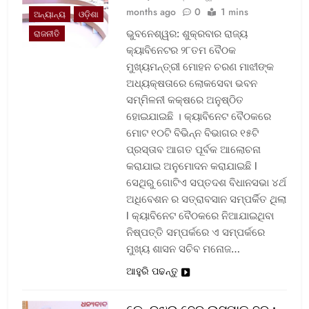
months ago
0
1 mins
ଅନ୍ୟାନ୍ୟ
ଓଡ଼ିଶା
ଭୁବନେଶ୍ୱର: ଶୁକ୍ରବାର ରାଜ୍ୟ
ରାଜନୀତି
କ୍ୟାବିନେଟର ୨୮ତମ ବୈଠକ
ମୁଖ୍ୟମନ୍ତ୍ରୀ ମୋହନ ଚରଣ ମାଝୀଙ୍କ
ଅଧ୍ୟକ୍ଷତାରେ ଲୋକସେବା ଭବନ
ସମ୍ମିଳନୀ କକ୍ଷରେ ଅନୁଷ୍ଠିତ
ହୋଇଯାଇଛି । କ୍ୟାବିନେଟ ବୈଠକରେ
ମୋଟ ୧୦ଟି ବିଭିନ୍ନ ବିଭାଗର ୧୫ଟି
ପ୍ରସ୍ତାବ ଆଗତ ପୂର୍ବକ ଆଲୋଚନା
କରାଯାଇ ଅନୁମୋଦନ କରାଯାଇଛି l
ସେଥିରୁ ଗୋଟିଏ ସପ୍ତଦଶ ବିଧାନସଭା ୪ର୍ଥ
ଅଧିବେଶନ ର ସତ୍ରାବସାନ ସମ୍ପର୍କିତ ଥିଲା
l କ୍ୟାବିନେଟ ବୈଠକରେ ନିଆଯାଇଥିବା
ନିଷ୍ପତ୍ତି ସମ୍ପର୍କରେ ଏ ସମ୍ପର୍କରେ
ମୁଖ୍ୟ ଶାସନ ସଚିବ ମନୋଜ…
ଆହୁରି ପଢନ୍ତୁ