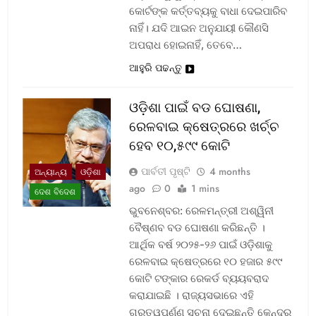
କୋର୍ଟଙ୍କ କର୍ତ୍ତବ୍ୟକୁ ବାଧା ଦେଇପାରିବ
ନାହିଁ। ଯଦି ଆଇନ ଅନୁଯାୟୀ କୌଣସି
ଅପରାଧ ହୋଇନାହିଁ, ତେବେ…
ଆହୁରି ପଢନ୍ତୁ
ଓଡ଼ିଶା ପାଇଁ ବଡ ଘୋଷଣା,
ରେଳବାଇ କ୍ଷେତ୍ରରେ ଖର୍ଚ୍ଚ
ହେବ ୧୦,୫୯୯ କୋଟି
ପାର୍ବତୀ ପୃଷ୍ଟି
4 months
ଅନ୍ୟାନ୍ୟ
ଓଡ଼ିଶା
ago
0
1 mins
ଦେଶ ବିଦେଶ
ଭୁବନେଶ୍ବର: ରେଳମନ୍ତ୍ରୀ ଅଶ୍ୱିନୀ
ବୈଷ୍ଣବ ବଡ ଘୋଷଣା କରିଛନ୍ତି ।
ଆର୍ଥିକ ବର୍ଷ ୨୦୨୫-୨୬ ପାଇଁ ଓଡ଼ିଶାକୁ
ରେଳବାଇ କ୍ଷେତ୍ରରେ ୧୦ ହଜାର ୫୯୯
କୋଟି ଟଙ୍କାର ରେକର୍ଡ ବ୍ୟୟବରାଦ
କରାଯାଇଛି । ରାଜ୍ୟସଭାରେ ଏହି
ଗୁରୁତ୍ୱପୂର୍ଣ୍ଣ ସୂଚନା ଦେଇଛନ୍ତି କେନ୍ଦ୍ର