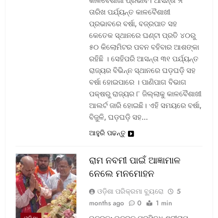
କାଳବୈଶାଖୀ ପ୍ରଭାବ। ଆସନ୍ତା ୨୮
ତାରିଖ ପର୍ଯ୍ୟନ୍ତ କାଳବୈଶାଖୀ
ପ୍ରଭାବରେ ବର୍ଷା, ବଜ୍ରପାତ ସହ
କେତେକ ସ୍ଥାନରେ ଘଣ୍ଟା ପ୍ରତି ୪୦ରୁ
୫୦ କିଲୋମିଟର ପବନ ବହିବାର ଆଶଙ୍କା
ରହିଛି । ସେହିପରି ଆସନ୍ତା ୩୧ ପର୍ଯ୍ୟନ୍ତ
ରାଜ୍ୟର ବିଭିନ୍ନ ସ୍ଥାନରେ ଘଡ଼ଘଡ଼ି ସହ
ବର୍ଷା ହୋଇପାରେ । ପାଣିପାଗ ବିଭାଗ
ପକ୍ଷରୁ ରାଜ୍ୟର ୮ ଜିଲ୍ଲାକୁ କାଳବୈଶାଖୀ
ଆଲର୍ଟ ଜାରି ହୋଇଛି। ଏହି ସମୟରେ ବର୍ଷା,
ବିଜୁଳି, ଘଡ଼ଘଡ଼ି ସହ…
ଆହୁରି ପଢନ୍ତୁ
ରାମ ନବମୀ ପାଇଁ ଆଜ୍ଞାମାଳ
ନେଲେ ମନମୋହନ
ଓଡ଼ିଶା ପରିକ୍ରମା ବ୍ୟୁରୋ
5
months ago
0
1 min