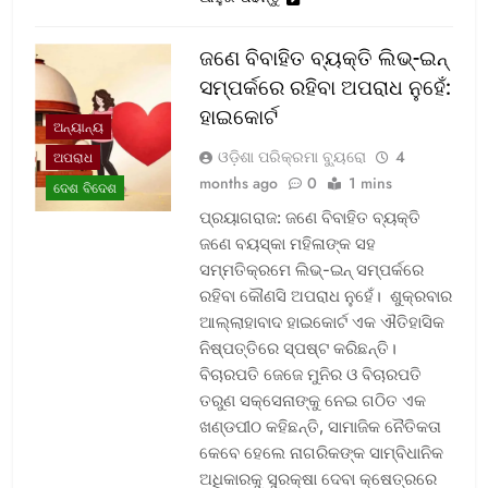
ଜଣେ ବିବାହିତ ବ୍ୟକ୍ତି ଲିଭ୍-ଇନ୍
ସମ୍ପର୍କରେ ରହିବା ଅପରାଧ ନୁହେଁ:
ହାଇକୋର୍ଟ
ଅନ୍ୟାନ୍ୟ
ଓଡ଼ିଶା ପରିକ୍ରମା ବ୍ୟୁରୋ
4
ଅପରାଧ
months ago
0
1 mins
ଦେଶ ବିଦେଶ
ପ୍ରୟାଗରାଜ: ଜଣେ ବିବାହିତ ବ୍ୟକ୍ତି
ଜଣେ ବୟସ୍କା ମହିଳାଙ୍କ ସହ
ସମ୍ମତିକ୍ରମେ ଲିଭ୍-ଇନ୍ ସମ୍ପର୍କରେ
ରହିବା କୌଣସି ଅପରାଧ ନୁହେଁ। ଶୁକ୍ରବାର
ଆଲ୍ଲାହାବାଦ ହାଇକୋର୍ଟ ଏକ ଐତିହାସିକ
ନିଷ୍ପତ୍ତିରେ ସ୍ପଷ୍ଟ କରିଛନ୍ତି।
ବିଚାରପତି ଜେଜେ ମୁନିର ଓ ବିଚାରପତି
ତରୁଣ ସକ୍‌ସେନାଙ୍କୁ ନେଇ ଗଠିତ ଏକ
ଖଣ୍ଡପୀଠ କହିଛନ୍ତି, ସାମାଜିକ ନୈତିକତା
କେବେ ହେଲେ ନାଗରିକଙ୍କ ସାମ୍ବିଧାନିକ
ଅଧିକାରକୁ ସୁରକ୍ଷା ଦେବା କ୍ଷେତ୍ରରେ