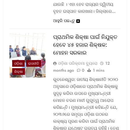
ଯାଉଛି । ଏହା ହେବ ରାଜ୍ୟର ଦ୍ୱିତୀୟ
ବୃହତ ଇସ୍ପାତ କାରଖାନା। ଜିଲ୍ଲାରେ…
ଆହୁରି ପଢନ୍ତୁ
ପ୍ରାଥମିକ ଶିକ୍ଷା ପାଇଁ ନିଯୁକ୍ତ
ହେବେ ୪୫ ହଜାର ଶିକ୍ଷକ:
ମୋହନ ସରକାର
ଓଡ଼ିଶା ପରିକ୍ରମା ବ୍ୟୁରୋ
12
ଓଡ଼ିଶା
ରାଜନୀତି
months ago
0
1 mins
ଶିକ୍ଷା
ଭୁବନେଶ୍ୱର: ଜାତୀୟ ଶିକ୍ଷାନୀତି ୨୦୨୦
ଅନୁସାରେ ଓଡ଼ିଶାରେ ପ୍ରାଥମିକ ଶିକ୍ଷାକୁ
ସୁଦୃଢ଼ କରିବା ଉପରେ ମୁଖ୍ୟମନ୍ତ୍ରୀ
ମୋହନ ଚରଣ ମାଝୀ ଗୁରୁତ୍ୱ ଆରୋପ
କରିଛନ୍ତି। ମୁଖ୍ୟମନ୍ତ୍ରୀ କହିଛନ୍ତି ଯେ,
୨୦୩୬ରେ ସମୃଦ୍ଧ ଓଡ଼ିଶା ଗଠନର
ଲକ୍ଷ୍ୟ ପୂରଣ କରିବା ପାଇଁ ପ୍ରାଥମିକ
ଶିକ୍ଷାର ଯଥେଷ୍ଟ ଗୁରୁତ୍ୱ ରହିଛି। ତେଣୁ