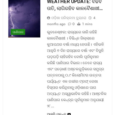
WEATHER UPDATE: ବଢିବ
ତାତି, ଲାଗିରହିବ କାଳବୈଶାଖୀ…
ଓଡ଼ିଶା ପରିକ୍ରମା ବ୍ୟୁରୋ
4
months ago
0
1 mins
ଭୁବନେଶ୍ଵର: ରାଜ୍ୟରେ ଜାରି ରହିଛି
ପାଣିପାଗ
କାଳବୈଶାଖୀ । ବିଭିନ୍ନ ଜିଲ୍ଲାରେ
କୁଆପଥର ବର୍ଷା ମଧ୍ୟ ହେଉଛି। ଏହିଭଳି
ଆହୁରି ୭ ଦିନ ରାଜ୍ୟରେ ବର୍ଷା ଏବଂ ବିଜୁଳି
ଘଡ଼ଘଡ଼ି ଲାହିରହିବ ବୋଲି ପୂର୍ବାନୁମାନ
କରିଛି ପାଣିପାଗ ବିଭାଗ। ତେବେ ରାଜ୍ୟ
ଏବଂ ପଡ଼ୋଶୀ ଅଞ୍ଚଳଗୁଡ଼ିକରେ ସମୁଦ୍ର
ପତ୍ତନଠାରୁ ୦.୯ କିଲୋମିଟର ଉଚ୍ଚତା
ପର୍ଯ୍ୟନ୍ତ ଏକ ଗଭୀର ଟ୍ରଫ୍ ରେଖା
ବିସ୍ତାର କରିଥିବାରୁ ଓଡ଼ିଶାରେ ପାଗ
ଅତ୍ୟନ୍ତ ଅସ୍ୱାଭାବିକ ରହିଛି। ଆଞ୍ଚଳିକ
ପାଣିପାଗ କେନ୍ଦ୍ର ପୂର୍ବାନୁମାନ ଅନୁଯାୟୀ
୨୮…
ଆହୁରି ପଢନ୍ତୁ